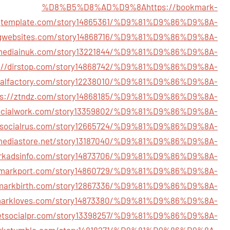
%D8%B5%D8%AD%D9%8A
https://bookmark-
template.com/story14865361/%D9%81%D9%86%D9%8A-
ingwebsites.com/story14868716/%D9%81%D9%86%D9%8A-
almediainuk.com/story13221844/%D9%81%D9%86%D9%8A-
s://dirstop.com/story14868742/%D9%81%D9%86%D9%8A-
cialfactory.com/story12238010/%D9%81%D9%86%D9%8A-
ps://ztndz.com/story14868185/%D9%81%D9%86%D9%8A-
lasocialwork.com/story13359802/%D9%81%D9%86%D9%8A-
//socialrus.com/story12665724/%D9%81%D9%86%D9%8A-
almediastore.net/story13187040/%D9%81%D9%86%D9%8A-
workadsinfo.com/story14873706/%D9%81%D9%86%D9%8A-
okmarkport.com/story14860729/%D9%81%D9%86%D9%8A-
kmarkbirth.com/story12867336/%D9%81%D9%86%D9%8A-
kmarkloves.com/story14873380/%D9%81%D9%86%D9%8A-
getsocialpr.com/story13398257/%D9%81%D9%86%D9%8A-
arkstumble.com/story14818271/%D9%81%D9%86%D9%8A-