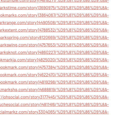
markstime.com/story13690975/%D9%81%D9%86%D9%8A-
rbookmarks.com/story13864067/%D9%81%D9%86%D9%8A-
markrange.com/story14490508/%D9%81%D9%86%D9%8A-
markextent.com/story14788532/%D9%81%D9%86%D9%8A-
kmarkspring.com/story8120669/%D9%81%D9%86%D9%8A-
kmarkswing.com/story14757653/%D9%81%D9%86%D9%8A-
kmarksknot.com/story14860227/%D9%81%D9%86%D9%8A-
ookmarkja.com/story14825020/%D9%81%D9%86%D9%8A-
usbookmark.com/story14757384/%D9%81%D9%86%D9%8A-
ckbookmark.com/story14622470/%D9%81%D9%86%D9%8A-
dibookmark.com/story14819298/%D9%81%D9%86%D9%8A-
okmarkshq.com/story14688819/%D9%81%D9%86%D9%8A-
://johsocial.com/story3177445/%D9%81%D9%86%D9%8A-
ouchesocial.com/story14811416/%D9%81%D9%86%D9%8A-
socialmarkz.com/story3304065/%D9%81%D9%86%D9%8A-