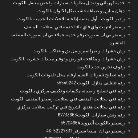
خدمةكهربائي و تبديل بطاريات سيارات وفحص متنقل الكويت
دهان منازل و صباغة خشب بكل الالوان بالكويت
راديو الكويت - أول منصة إذاعية للاعلانات الخدمية بالكويت
رسيفر انترنت واي فاي iptv خدمة فني ستلايت المنقف
رسيفر بي ان سبورت رقم خدمة عملاء بي ان سبورت المنطقة
العاشرة
رش حشرات و صراصير ونمل بق و عناكب بالكويت
رش حشرات و مكافحة قوارض و توفير مبيدات حشرية بالكويت
رفوف تخزين حديد الكويت
رقم تصليح تلفونات النعيم ارقام محل تلفونات الكويت
رقم تنظيف منازل الكويت 55549242
رقم فني تصليح و صيانة مكيفات و تكييف مركزي بالكويت
رقم فني ستلايت المنقف فني ستلايت رسيفر المنقف الكويت
رقم فني ستلايت هندي الشويخ فني تركيب ستلايت مركزي
رقم ونش سيارات الكويت67733663
ريسيفر بالكويت آندرويد 55704664
ريسيفر بي ان -ميديا سيرفر-4K-52227331