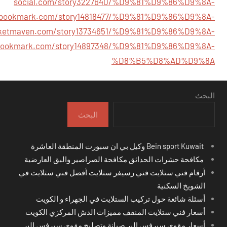
social.com/story3227640/%D9%81%D9%86%D9%8A-
nybookmark.com/story14818477/%D9%81%D9%86%D9%8A-
rketmaven.com/story13734651/%D9%81%D9%86%D9%8A-
ltbookmark.com/story14897348/%D9%81%D9%86%D9%8A-
%D8%B5%D8%AD%D9%8A
البحث
البحث
Bein sport Kuwait وكيل بي ان سبورت المنطقة العاشرة
مكافحة حشرات الحدائق مكافحة الصراصير والبق العارضية
أرقام فني ستلايت فني رسيفر ستلايت أفضل فني ستلايت في
الشويخ السكنية
أسئلة شائعة حول تركيب الستلايت في الجهراء و الكويت
أسعار فني ستلايت المنقف مميزات الدش المركزي الكويت
أسعار مقوي سيرفس البر صيانة وتصليح مقوي سيرفس البر