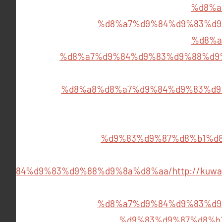
%d8%a
%d8%a7%d9%84%d9%83%d9
%d8%a
%d8%a7%d9%84%d9%83%d9%88%d9
%d8%a8%d8%a7%d9%84%d9%83%d9
%d9%83%d9%87%d8%b1%d
d9%84%d9%83%d9%88%d9%8a%d8%aa/
http://ku
%d8%a7%d9%84%d9%83%d9
%d9%83%d9%87%d8%b