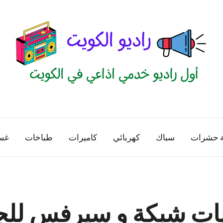
راديو
اول
منصة
الكويت
اذاعية
ة حشرات
سباك
كهربائي
كاميرات
طباخات
غس
للاعلانات
الخدمية
بالكويت
ات شبكة و سيرفس للجو