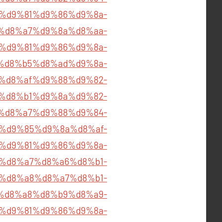
om/%d9%81%d9%86%d9%8a-
%d8%a7%d9%8a%d8%aa-
om/%d9%81%d9%86%d9%8a-
%d8%b5%d8%ad%d9%8a-
86%d8%af%d9%88%d9%82-
%d8%b1%d9%8a%d9%82-
82%d8%a7%d9%88%d9%84-
%d9%85%d9%8a%d8%af-
om/%d9%81%d9%86%d9%8a-
%d8%a7%d8%a6%d8%b1-
ad%d8%a8%d8%a7%d8%b1-
%d8%a8%d8%b9%d8%a9-
om/%d9%81%d9%86%d9%8a-