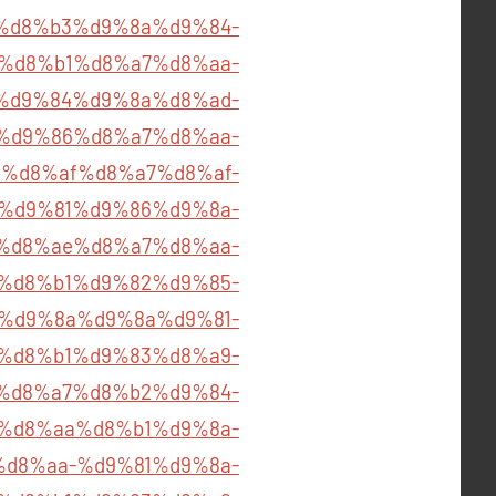
%ba%d8%b3%d9%8a%d9%84-
%d8%b1%d8%a7%d8%aa-
b5%d9%84%d9%8a%d8%ad-
%d9%86%d8%a7%d8%aa-
%ad%d8%af%d8%a7%d8%af-
om/%d9%81%d9%86%d9%8a-
%d8%ae%d8%a7%d8%aa-
om/%d8%b1%d9%82%d9%85-
%d9%8a%d9%8a%d9%81-
%b4%d8%b1%d9%83%d8%a9-
%d8%a7%d8%b2%d9%84-
b4%d8%aa%d8%b1%d9%8a-
d8%aa-%d9%81%d9%8a-