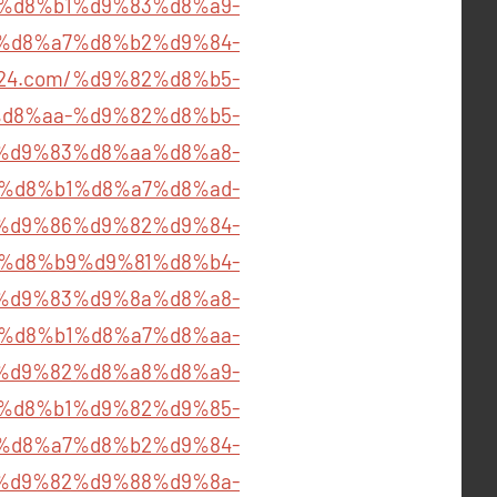
%b4%d8%b1%d9%83%d8%a9-
%d8%a7%d8%b2%d9%84-
ost24.com/%d9%82%d8%b5-
d8%aa-%d9%82%d8%b5-
%85%d9%83%d8%aa%d8%a8-
%d8%b1%d8%a7%d8%ad-
om/%d9%86%d9%82%d9%84-
%d8%b9%d9%81%d8%b4-
b1%d9%83%d9%8a%d8%a8-
%d8%b1%d8%a7%d8%aa-
%d9%82%d8%a8%d8%a9-
om/%d8%b1%d9%82%d9%85-
%d8%a7%d8%b2%d9%84-
%85%d9%82%d9%88%d9%8a-