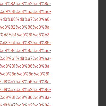
%d9%83%d8%b2%d9%8a-
om/%d9%81%d8%aa%d8%ad-
%d9%88%d8%a7%d8%a8-
%85%d9%82%d9%88%d9%8a-
%d8%b1%d9%81%d8%b3-
om/%d8%b1%d9%82%d9%85-
%d9%84%d9%8a%d8%ad-
%d8%b1%d8%a7%d8%aa-
om/%d9%81%d9%86%d9%8a-
%d9%8a%d9%8a%d9%81-
a8%d8%a7%d8%a6%d9%8a-
%d8%a7%d8%b2%d9%84-
om/%d9%81%d9%86%d9%8a-
%d8%a7%d8%b2%d9%84-