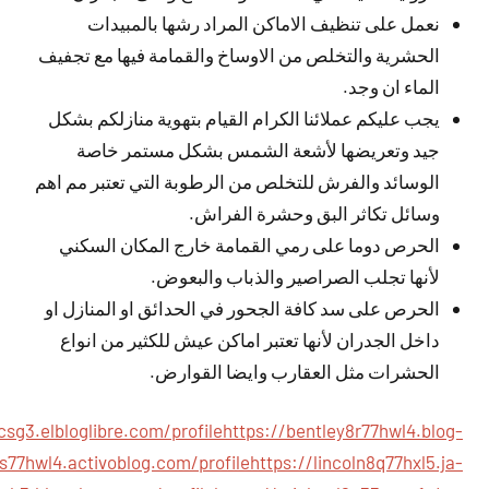
نعمل على تنظيف الاماكن المراد رشها بالمبيدات
الحشرية والتخلص من الاوساخ والقمامة فيها مع تجفيف
الماء ان وجد.
يجب عليكم عملائنا الكرام القيام بتهوية منازلكم بشكل
جيد وتعريضها لأشعة الشمس بشكل مستمر خاصة
الوسائد والفرش للتخلص من الرطوبة التي تعتبر مم اهم
وسائل تكاثر البق وحشرة الفراش.
الحرص دوما على رمي القمامة خارج المكان السكني
لأنها تجلب الصراصير والذباب والبعوض.
الحرص على سد كافة الجحور في الحدائق او المنازل او
داخل الجدران لأنها تعتبر اماكن عيش للكثير من انواع
الحشرات مثل العقارب وايضا القوارض.
sg3.elbloglibre.com/profile
https://bentley8r77hwl4.blog-
9s77hwl4.activoblog.com/profile
https://lincoln8q77hxl5.ja-