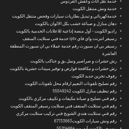
خدمة نقل أثاث وعفش الفردوس
خدمة ونش متنقل الكويت
خدمةكهربائي و تبديل بطاريات سيارات وفحص متنقل الكويت
دهان منازل و صباغة خشب بكل الالوان بالكويت
راديو الكويت - أول منصة إذاعية للاعلانات الخدمية بالكويت
رسيفر انترنت واي فاي iptv خدمة فني ستلايت المنقف
رسيفر بي ان سبورت رقم خدمة عملاء بي ان سبورت المنطقة
العاشرة
رش حشرات و صراصير ونمل بق و عناكب بالكويت
رش حشرات و مكافحة قوارض و توفير مبيدات حشرية بالكويت
رفوف تخزين حديد الكويت
رقم تصليح تلفونات النعيم ارقام محل تلفونات الكويت
رقم تنظيف منازل الكويت 55549242
رقم فني تصليح و صيانة مكيفات و تكييف مركزي بالكويت
رقم فني ستلايت المنقف فني ستلايت رسيفر المنقف الكويت
رقم فني ستلايت هندي الشويخ فني تركيب ستلايت مركزي
رقم ونش سيارات الكويت67733663
ريسيفر بالكويت آندرويد 55704664