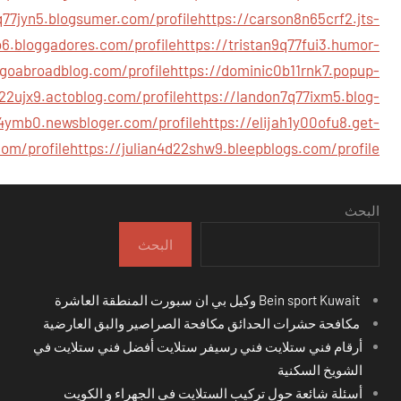
77jyn5.blogsumer.com/profile
https://carson8n65crf2.jts-
o6.bloggadores.com/profile
https://tristan9q77fui3.humor-
goabroadblog.com/profile
https://dominic0b11rnk7.popup-
22ujx9.actoblog.com/profile
https://landon7q77ixm5.blog-
44ymb0.newsbloger.com/profile
https://elijah1y00ofu8.get-
com/profile
https://julian4d22shw9.bleepblogs.com/profile
البحث
البحث
Bein sport Kuwait وكيل بي ان سبورت المنطقة العاشرة
مكافحة حشرات الحدائق مكافحة الصراصير والبق العارضية
أرقام فني ستلايت فني رسيفر ستلايت أفضل فني ستلايت في
الشويخ السكنية
أسئلة شائعة حول تركيب الستلايت في الجهراء و الكويت