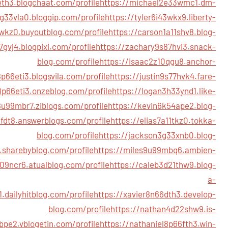
eth3.blogchaat.com/profile
https://michael2e33wmc1.dm-
g33vla0.bloggip.com/profile
https://tyler6i43wkx9.liberty-
wkz0.buyoutblog.com/profile
https://carson1a11shv8.blog-
7gvj4.blogpixi.com/profile
https://zachary9s87hvi3.snack-
blog.com/profile
https://isaac2z10qgu8.anchor-
p66eti3.blogsvila.com/profile
https://justin9s77hvk4.fare-
8p66eti3.onzeblog.com/profile
https://logan3h33ynd1.like-
8u99mbr7.ziblogs.com/profile
https://kevin6k54ape2.blog-
fdt8.answerblogs.com/profile
https://elias7a11tkz0.tokka-
blog.com/profile
https://jackson3g33xnb0.blog-
.sharebyblog.com/profile
https://miles9u99mbq6.ambien-
09ncr6.atualblog.com/profile
https://caleb3d21thw9.blog-
a-
.dailyhitblog.com/profile
https://xavier8n66dth3.develop-
blog.com/profile
https://nathan4d22shw9.is-
bpe2.vblogetin.com/profile
https://nathaniel8p66fth3.win-