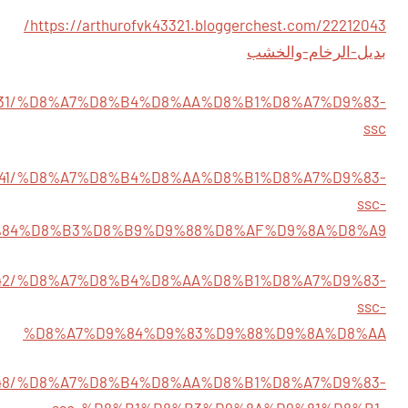
https://arthurofvk43321.bloggerchest.com/22212043/
بديل-الرخام-والخشب
/22212031/%D8%A7%D8%B4%D8%AA%D8%B1%D8%A7%D9%83-
ssc
/22212041/%D8%A7%D8%B4%D8%AA%D8%B1%D8%A7%D9%83-
ssc-
84%D8%B3%D8%B9%D9%88%D8%AF%D9%8A%D8%A9
22212042/%D8%A7%D8%B4%D8%AA%D8%B1%D8%A7%D9%83-
ssc-
%D8%A7%D9%84%D9%83%D9%88%D9%8A%D8%AA
22212048/%D8%A7%D8%B4%D8%AA%D8%B1%D8%A7%D9%83-