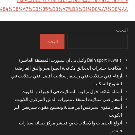
ssc-%D8%B1%D8%B3%D9%8A%D9%81%D8%B1-
%84%D8%A7%D9%85%D8%A7%D8%B1%D8%A7%D8%AA
البحث
البحث
Bein sport Kuwait وكيل بي ان سبورت المنطقة العاشرة
مكافحة حشرات الحدائق مكافحة الصراصير والبق العارضية
أرقام فني ستلايت فني رسيفر ستلايت أفضل فني ستلايت في
الشويخ السكنية
أسئلة شائعة حول تركيب الستلايت في الجهراء و الكويت
أسعار فني ستلايت المنقف مميزات الدش المركزي الكويت
أسعار مقوي سيرفس البر صيانة وتصليح مقوي سيرفس البر
الكويت
أنواع الخدمات والإصلاحات مع فينشر مركز صيانة سيارات
فينشر