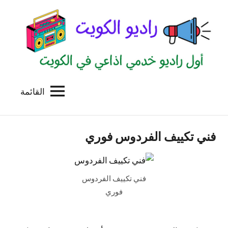
لتجاوز
لى
لمحتوى
القائمة
راديو
اول
منصة
الكويت
اذاعية
فني تكييف الفردوس فوري
للاعلانات
الخدمية
بالكويت
فني تكييف الفردوس
فوري