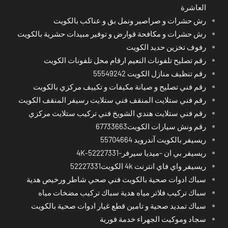
العاشرة
رش حشرات و صراصير ونمل بق و عناكب بالكويت
رش حشرات و مكافحة قوارض و توفير مبيدات حشرية بالكويت
رفوف تخزين حديد الكويت
رقم تصليح تلفونات النعيم ارقام محل تلفونات الكويت
رقم تنظيف منازل الكويت 55549242
رقم فني تصليح و صيانة مكيفات و تكييف مركزي بالكويت
رقم فني ستلايت المنقف فني ستلايت رسيفر المنقف الكويت
رقم فني ستلايت هندي الشويخ فني تركيب ستلايت مركزي
رقم ونش سيارات الكويت67733663
ريسيفر بالكويت آندرويد 55704664
ريسيفر بي ان -ميديا سيرفر-4K-52227331
ريسيفر واي فاي انترنت 4k الكويت52227331
سباك ادوات صحية بالكويت فني صحي شاطر ورخيص هدية
سباك تركيب فلاتر مياه هدية سباك تركيب مضخات مياه
سباك تمديد صحية و تامين قطع غيار ادوات صحية بالكويت
سجاد وموكيت الجهراء خدمة فورية