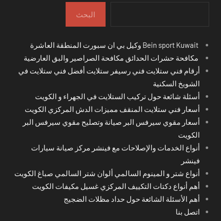
البحث
Bein sport Kuwait وكيل بي ان سبورت المنطقة العاشرة
مكافحة حشرات الحدائق مكافحة الصراصير والبق العارضية
أرقام فني ستلايت فني رسيفر ستلايت أفضل فني ستلايت في
الشويخ السكنية
أسئلة شائعة حول تركيب الستلايت في الجهراء و الكويت
أسعار فني ستلايت المنقف مميزات الدش المركزي الكويت
أسعار مقوي سيرفس البر صيانة وتصليح مقوي سيرفس البر
الكويت
أنواع الخدمات والإصلاحات مع فينشر مركز صيانة سيارات
فينشر
أنواع شتر و المينوم السالمي ألوان شتر السالمي صباغ الكويت
أهم أنواع دكتات التكييف المركزي غسيل مكيفات الكويت
أهم الأسئلة الشائعة حول حداد مظلات الضجيج
اتصل بنا