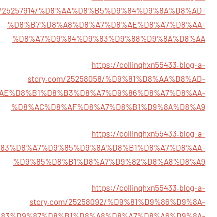
om/25257914/%D8%AA%D8%B5%D9%84%D9%8A%D8%AD-
%D8%B7%D8%A8%D8%A7%D8%AE%D8%A7%D8%AA-
%D8%A7%D9%84%D9%83%D9%88%D9%8A%D8%AA
https://collinqhxn55433.blog-a-
story.com/25258058/%D9%81%D8%AA%D8%AD-
AE%D8%B1%D8%B3%D8%A7%D9%86%D8%A7%D8%AA-
%D8%AC%D8%AF%D8%A7%D8%B1%D9%8A%D8%A9
https://collinqhxn55433.blog-a-
D9%83%D8%A7%D9%85%D9%8A%D8%B1%D8%A7%D8%AA-
%D9%85%D8%B1%D8%A7%D9%82%D8%A8%D8%A9
https://collinqhxn55433.blog-a-
story.com/25258092/%D9%81%D9%86%D9%8A-
83%D9%87%D8%B1%D8%A8%D8%A7%D8%A6%D9%8A-