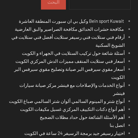
البحث
Bein sport Kuwait وكيل بي ان سبورت المنطقة العاشرة
مكافحة حشرات الحدائق مكافحة الصراصير والبق العارضية
أرقام فني ستلايت فني رسيفر ستلايت أفضل فني ستلايت في
الشويخ السكنية
أسئلة شائعة حول تركيب الستلايت في الجهراء و الكويت
أسعار فني ستلايت المنقف مميزات الدش المركزي الكويت
أسعار مقوي سيرفس البر صيانة وتصليح مقوي سيرفس البر
الكويت
أنواع الخدمات والإصلاحات مع فينشر مركز صيانة سيارات
فينشر
أنواع شتر و المينوم السالمي ألوان شتر السالمي صباغ الكويت
أهم أنواع دكتات التكييف المركزي غسيل مكيفات الكويت
أهم الأسئلة الشائعة حول حداد مظلات الضجيج
اتصل بنا
اختِيار رسيفر جيد برمجة الرسيفر 24 ساعة في الكويت