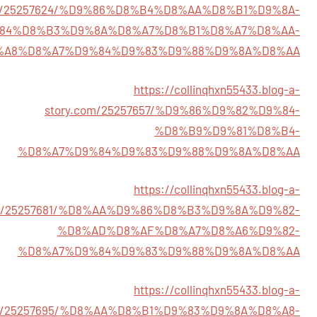
om/25257624/%D9%86%D8%B4%D8%AA%D8%B1%D9%8A-
84%D8%B3%D9%8A%D8%A7%D8%B1%D8%A7%D8%AA-
%A8%D8%A7%D9%84%D9%83%D9%88%D9%8A%D8%AA
https://collinqhxn55433.blog-a-
story.com/25257657/%D9%86%D9%82%D9%84-
%D8%B9%D9%81%D8%B4-
%D8%A7%D9%84%D9%83%D9%88%D9%8A%D8%AA
https://collinqhxn55433.blog-a-
om/25257681/%D8%AA%D9%86%D8%B3%D9%8A%D9%82-
%D8%AD%D8%AF%D8%A7%D8%A6%D9%82-
%D8%A7%D9%84%D9%83%D9%88%D9%8A%D8%AA
https://collinqhxn55433.blog-a-
om/25257695/%D8%AA%D8%B1%D9%83%D9%8A%D8%A8-