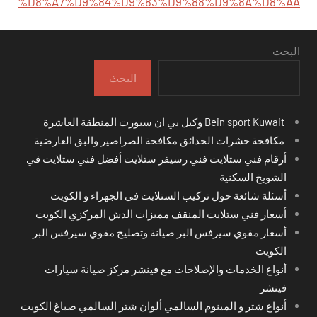
%D8%A7%D9%84%D9%83%D9%88%D9%8A%D8%AA
البحث
البحث
Bein sport Kuwait وكيل بي ان سبورت المنطقة العاشرة
مكافحة حشرات الحدائق مكافحة الصراصير والبق العارضية
أرقام فني ستلايت فني رسيفر ستلايت أفضل فني ستلايت في
الشويخ السكنية
أسئلة شائعة حول تركيب الستلايت في الجهراء و الكويت
أسعار فني ستلايت المنقف مميزات الدش المركزي الكويت
أسعار مقوي سيرفس البر صيانة وتصليح مقوي سيرفس البر
الكويت
أنواع الخدمات والإصلاحات مع فينشر مركز صيانة سيارات
فينشر
أنواع شتر و المينوم السالمي ألوان شتر السالمي صباغ الكويت