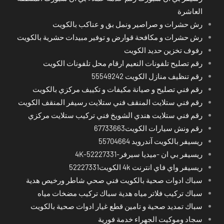
العاشرة
رش حشرات و صراصير ونمل بق و عناكب بالكويت
رش حشرات و مكافحة قوارض و توفير مبيدات حشرية بالكويت
رفوف تخزين حديد الكويت
رقم تصليح تلفونات النعيم ارقام محل تلفونات الكويت
رقم تنظيف منازل الكويت 55549242
رقم فني تصليح و صيانة مكيفات و تكييف مركزي بالكويت
رقم فني ستلايت المنقف فني ستلايت رسيفر المنقف الكويت
رقم فني ستلايت هندي الشويخ فني تركيب ستلايت مركزي
رقم ونش سيارات الكويت67733663
ريسيفر بالكويت آندرويد 55704664
ريسيفر بي ان -ميديا سيرفر-4K-52227331
ريسيفر واي فاي انترنت 4k الكويت52227331
سباك ادوات صحية بالكويت فني صحي شاطر ورخيص هدية
سباك تركيب فلاتر مياه هدية سباك تركيب مضخات مياه
سباك تمديد صحية و تامين قطع غيار ادوات صحية بالكويت
سجاد وموكيت الجهراء خدمة فورية