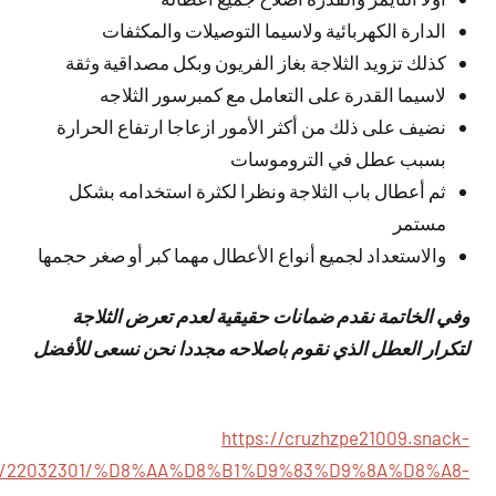
الدارة الكهربائية ولاسيما التوصيلات والمكثفات
كذلك تزويد الثلاجة بغاز الفريون وبكل مصداقية وثقة
لاسيما القدرة على التعامل مع كمبرسور الثلاجه
نضيف على ذلك من أكثر الأمور ازعاجا ارتفاع الحرارة
بسبب عطل في التروموسات
ثم أعطال باب الثلاجة ونظرا لكثرة استخدامه بشكل
مستمر
والاستعداد لجميع أنواع الأعطال مهما كبر أو صغر حجمها
وفي الخاتمة نقدم ضمانات حقيقية لعدم تعرض الثلاجة
لتكرار العطل الذي نقوم باصلاحه مجددا نحن نسعى للأفضل
https://cruzhzpe21009.snack-
om/22032301/%D8%AA%D8%B1%D9%83%D9%8A%D8%A8-