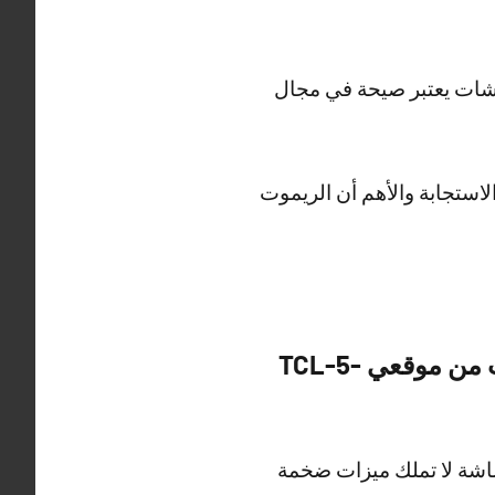
اشات يعتبر صيحة في مجال
لاستجابة والأهم أن الريموت
كذلك من التشكيلة الموجودة لدينا تركيب شاشات وتلفزيونات بيع قريب من موقعي TCL-5-
شاشة لا تملك ميزات ضخمة