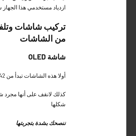
ازدياد مستخدمي هذا الجهاز سيصل الى 5.68 ملي
تركيب شاشات وتلفز
من الشاشات
شاشة OLED
أولا هذه الشاشات تبدأ من 42 بوصة وحتى 83 وتحوي على مخارج HDMI عدد 4 فائقة السرعةوهي من سلسلة c2
كذلك لانقف على أنها مجرد شا
شكلها
ننصحك بشدة بتجربتها