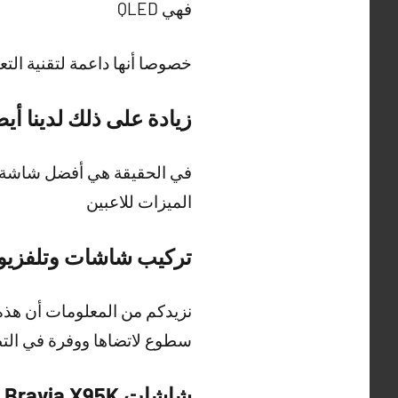
فهي QLED
خصوصا أنها داعمة لتقنية التعتيم لتوفير أداء HDRونضيف 
زيادة على ذلك لدينا أيضا ense U7H QLED
الميزات للاعبين
تركيب شاشات وتلفزيونات بيع 
نزيدكم من المعلومات أن هذه
سطوع لاتضاها ووفرة في الت
شاشات Sony Bravia X95K