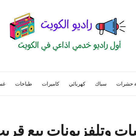
راديو
اول
منصة
الكويت
اذاعية
ة حشرات
سباك
كهربائي
كاميرات
طباخات
غس
للاعلانات
الخدمية
بالكويت
ت وتلفزيونات بيع قري