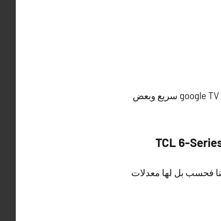
في الحقيقة هي أفضل شاشة بالنسبة للألعاب وتمتاز بسطوع رائع وسعر مناسب جدا وأداء google TV سريع وبعض
نا فحسب بل لها معدلات