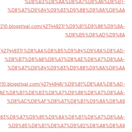
%D8%B3%D8%AA%D8%A7%D8%A6%D8%B1-
%D8%A7%D9%84%D9%83%D9%88%D9%8A%D8%AA
j43210.blogstival.com/42744927/%D9%81%D9%86%D9%8A-
%D8%B5%D8%AD%D9%8A
al.com/42744937/%D8%AA%D8%B5%D9%84%D9%8A%D8%AD-
%D8%B7%D8%A8%D8%A7%D8%AE%D8%A7%D8%AA-
%D8%A7%D9%84%D9%83%D9%88%D9%8A%D8%AA
43210.blogstival.com/42744948/%D9%81%D8%AA%D8%AD-
AE%D8%B1%D8%B3%D8%A7%D9%86%D8%A7%D8%AA-
%D8%AC%D8%AF%D8%A7%D8%B1%D9%8A%D8%A9
60/%D9%83%D8%A7%D9%85%D9%8A%D8%B1%D8%A7%D8%AA-
%D9%85%D8%B1%D8%A7%D9%82%D8%A8%D8%A9