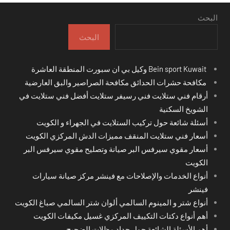
البحث
البحث
Bein sport Kuwait وكيل بي ان سبورت المنطقة العاشرة
مكافحة حشرات الحدائق مكافحة الصراصير والبق العارضية
أرقام فني ستلايت فني رسيفر ستلايت أفضل فني ستلايت في
الشويخ السكنية
أسئلة شائعة حول تركيب الستلايت في الجهراء و الكويت
أسعار فني ستلايت المنقف مميزات الدش المركزي الكويت
أسعار مقوي سيرفس البر صيانة وتصليح مقوي سيرفس البر
الكويت
أنواع الخدمات والإصلاحات مع فينشر مركز صيانة سيارات
فينشر
أنواع شتر و المينوم السالمي ألوان شتر السالمي صباغ الكويت
أهم أنواع دكتات التكييف المركزي غسيل مكيفات الكويت
أهم الأسئلة الشائعة حول حداد مظلات الضجيج