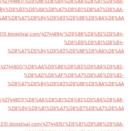
val.com/42744887/%D9%86%D8%B4%D8%AA%D8%B1%D9%8A-
84%D8%B3%D9%8A%D8%A7%D8%B1%D8%A7%D8%AA-
%A8%D8%A7%D9%84%D9%83%D9%88%D9%8A%D8%AA
j43210.blogstival.com/42744894/%D9%86%D9%82%D9%84-
%D8%B9%D9%81%D8%B4-
%D8%A7%D9%84%D9%83%D9%88%D9%8A%D8%AA
al.com/42744900/%D8%AA%D9%86%D8%B3%D9%8A%D9%82-
%D8%AD%D8%AF%D8%A7%D8%A6%D9%82-
%D8%A7%D9%84%D9%83%D9%88%D9%8A%D8%AA
val.com/42744907/%D8%AA%D8%B1%D9%83%D9%8A%D8%A8-
%D8%B4%D9%81%D8%A7%D8%B7%D8%A7%D8%AA
j43210.blogstival.com/42744915/%D9%81%D9%86%D9%8A-