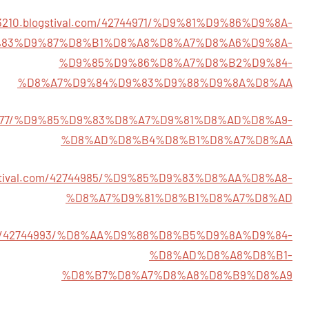
j43210.blogstival.com/42744971/%D9%81%D9%86%D9%8A-
83%D9%87%D8%B1%D8%A8%D8%A7%D8%A6%D9%8A-
%D9%85%D9%86%D8%A7%D8%B2%D9%84-
%D8%A7%D9%84%D9%83%D9%88%D9%8A%D8%AA
/42744977/%D9%85%D9%83%D8%A7%D9%81%D8%AD%D8%A9-
%D8%AD%D8%B4%D8%B1%D8%A7%D8%AA
logstival.com/42744985/%D9%85%D9%83%D8%AA%D8%A8-
%D8%A7%D9%81%D8%B1%D8%A7%D8%AD
al.com/42744993/%D8%AA%D9%88%D8%B5%D9%8A%D9%84-
%D8%AD%D8%A8%D8%B1-
%D8%B7%D8%A7%D8%A8%D8%B9%D8%A9