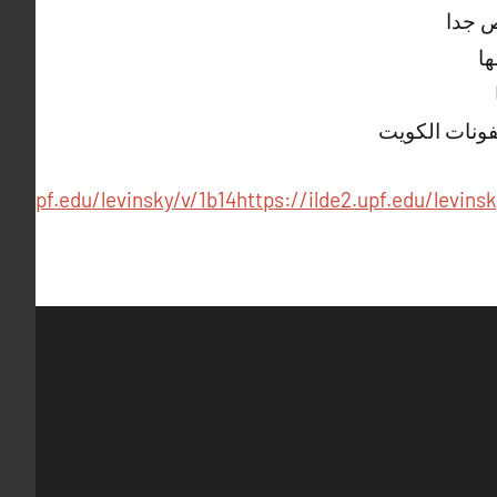
ص جدا
ها
فونات الكويت
de2.upf.edu/levinsky/v/1b14
https://ilde2.upf.edu/levinsk