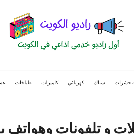
راديو
اول
منصة
الكويت
اذاعية
ة حشرات
سباك
كهربائي
كاميرات
طباخات
غس
للاعلانات
الخدمية
بالكويت
لات و تلفونات وهواتف ب