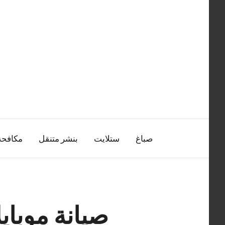
التجاوز
إلى
المحتوى
صباغ
ستلايت
بنشر متنقل
مكافح
صيانة موباي