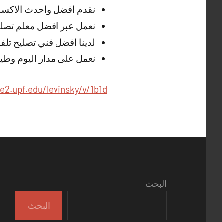
نقدم افضل واحدث الاكسس
نعمل عبر افضل معلم تصليح
لدينا افضل فني تصليح تلف
نعمل على مدار اليوم وطيل
de2.upf.edu/levinsky/v/1b1d
البحث
البحث