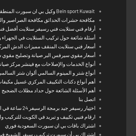
Bein sport Kuwait وكيل بي ان سبورت المنطقة العاشرة
مكافحة حشرات الحدائق مكافحة الصراصير والب
أرقام فني ستلايت فني رسيفر ستلايت أفضل فن
أسئلة شائعة حول تركيب الستلايت في الجهراء و
أسعار فني ستلايت المنقف مميزات الدش المر
أسعار مقوي سيرفس البر صيانة وتصليح مقوي 
أنواع الخدمات والإصلاحات مع فينشر مركز صيان
أنواع شتر و المينوم السالمي ألوان شتر السالم
أهم أنواع دكتات التكييف المركزي غسيل مكيفا
أهم الأسئلة الشائعة حول حداد مظلات الضجيج
اتصل بنا
اختِيار رسيفر جيد برمجة الرسيفر 24 ساعة في الكويت
ارقام فنيي تكييف و تبريد في الكويت للتركيب وا
اشتراك باقات بي ان سبورت السعودية فوري
اشتراك بي أن سبورت تركيب رسيفر الشويخ في