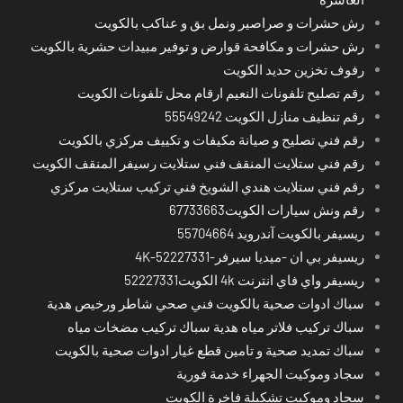
رش حشرات و صراصير ونمل بق و عناكب بالكويت
رش حشرات و مكافحة قوارض و توفير مبيدات حشرية بالكويت
رفوف تخزين حديد الكويت
رقم تصليح تلفونات النعيم ارقام محل تلفونات الكويت
رقم تنظيف منازل الكويت 55549242
رقم فني تصليح و صيانة مكيفات و تكييف مركزي بالكويت
رقم فني ستلايت المنقف فني ستلايت رسيفر المنقف الكويت
رقم فني ستلايت هندي الشويخ فني تركيب ستلايت مركزي
رقم ونش سيارات الكويت67733663
ريسيفر بالكويت آندرويد 55704664
ريسيفر بي ان -ميديا سيرفر-4K-52227331
ريسيفر واي فاي انترنت 4k الكويت52227331
سباك ادوات صحية بالكويت فني صحي شاطر ورخيص هدية
سباك تركيب فلاتر مياه هدية سباك تركيب مضخات مياه
سباك تمديد صحية و تامين قطع غيار ادوات صحية بالكويت
سجاد وموكيت الجهراء خدمة فورية
سجاد وموكيت تشكيلة فاخرة الكويت