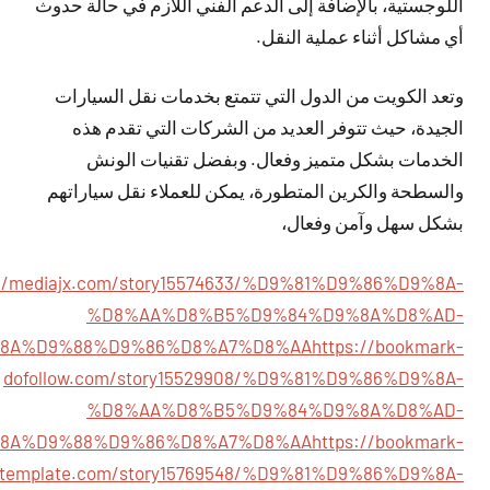
اللوجستية، بالإضافة إلى الدعم الفني اللازم في حالة حدوث
أي مشاكل أثناء عملية النقل.
وتعد الكويت من الدول التي تتمتع بخدمات نقل السيارات
الجيدة، حيث تتوفر العديد من الشركات التي تقدم هذه
الخدمات بشكل متميز وفعال. وبفضل تقنيات الونش
والسطحة والكرين المتطورة، يمكن للعملاء نقل سياراتهم
بشكل سهل وآمن وفعال،
://mediajx.com/story15574633/%D9%81%D9%86%D9%8A-
%D8%AA%D8%B5%D9%84%D9%8A%D8%AD-
8A%D9%88%D9%86%D8%A7%D8%AA
https://bookmark-
dofollow.com/story15529908/%D9%81%D9%86%D9%8A-
%D8%AA%D8%B5%D9%84%D9%8A%D8%AD-
8A%D9%88%D9%86%D8%A7%D8%AA
https://bookmark-
template.com/story15769548/%D9%81%D9%86%D9%8A-