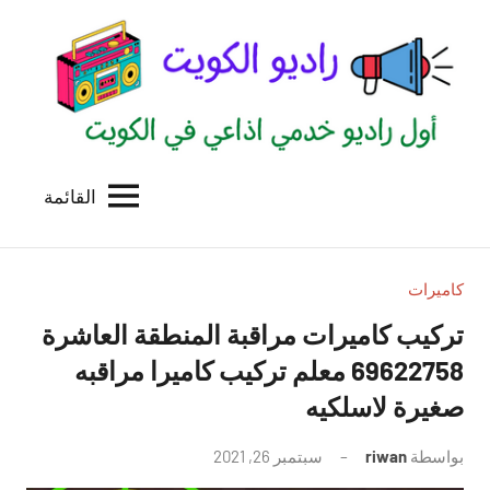
لتجاوز
لى
لمحتوى
القائمة
راديو
اول
منصة
الكويت
اذاعية
للاعلانات
كاميرات
الخدمية
تركيب كاميرات مراقبة المنطقة العاشرة
بالكويت
69622758 معلم تركيب كاميرا مراقبه
صغيرة لاسلكيه
بواسطة
riwan
سبتمبر 26, 2021
لا
توجد