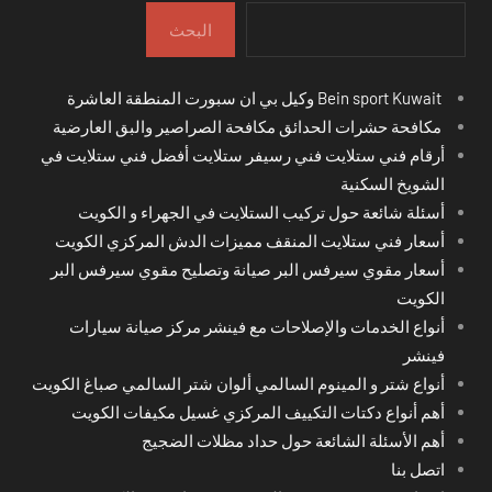
البحث
Bein sport Kuwait وكيل بي ان سبورت المنطقة العاشرة
مكافحة حشرات الحدائق مكافحة الصراصير والبق العارضية
أرقام فني ستلايت فني رسيفر ستلايت أفضل فني ستلايت في
الشويخ السكنية
أسئلة شائعة حول تركيب الستلايت في الجهراء و الكويت
أسعار فني ستلايت المنقف مميزات الدش المركزي الكويت
أسعار مقوي سيرفس البر صيانة وتصليح مقوي سيرفس البر
الكويت
أنواع الخدمات والإصلاحات مع فينشر مركز صيانة سيارات
فينشر
أنواع شتر و المينوم السالمي ألوان شتر السالمي صباغ الكويت
أهم أنواع دكتات التكييف المركزي غسيل مكيفات الكويت
أهم الأسئلة الشائعة حول حداد مظلات الضجيج
اتصل بنا