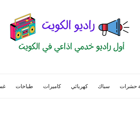
راديو
اول
منصة
الكويت
اذاعية
ة حشرات
سباك
كهربائي
كاميرات
طباخات
غس
للاعلانات
الخدمية
بالكويت