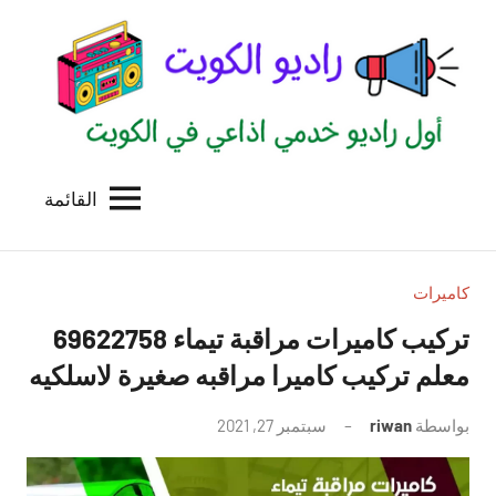
لتجاوز
لى
لمحتوى
القائمة
راديو
اول
منصة
الكويت
اذاعية
للاعلانات
كاميرات
الخدمية
تركيب كاميرات مراقبة تيماء 69622758
بالكويت
معلم تركيب كاميرا مراقبه صغيرة لاسلكيه
بواسطة
riwan
سبتمبر 27, 2021
لا
توجد
تعليقات