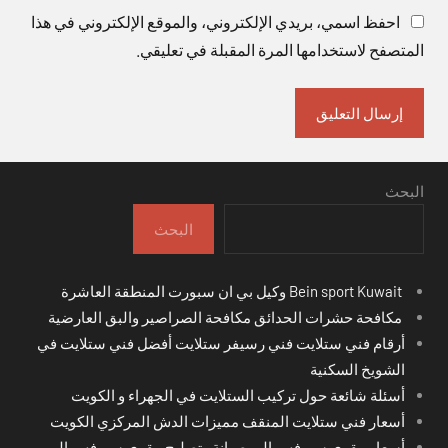
احفظ اسمي، بريدي الإلكتروني، والموقع الإلكتروني في هذا
المتصفح لاستخدامها المرة المقبلة في تعليقي.
البحث
البحث
Bein sport Kuwait وكيل بي ان سبورت المنطقة العاشرة
مكافحة حشرات الحدائق مكافحة الصراصير والبق العارضية
أرقام فني ستلايت فني رسيفر ستلايت أفضل فني ستلايت في
الشويخ السكنية
أسئلة شائعة حول تركيب الستلايت في الجهراء و الكويت
أسعار فني ستلايت المنقف مميزات الدش المركزي الكويت
أسعار مقوي سيرفس البر صيانة وتصليح مقوي سيرفس البر