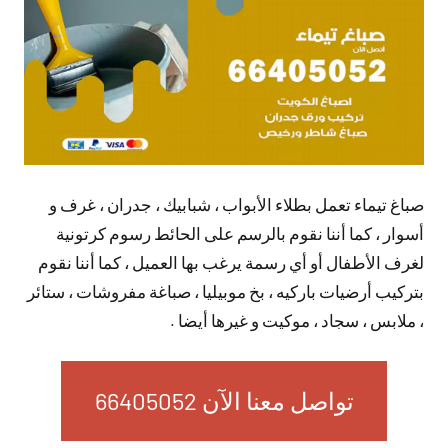
صباغ تيماء تعمل بطلاء الأبواب ، شبابيك ، جدران ، غرف و
أسوار ، كما أننا نقوم بالرسم على الحائط رسوم كرتونية
لغرف الأطفال أو أي رسمة يرغب بها العميل ، كما أننا نقوم
بتركيب أرضيات باركيه ، بخ موبيليا ، صباغة مفروشات ، ستائر
، ملابس ، سجاد ، موكيت و غيرها أيضا .
تواصل معنا الآن 66405052