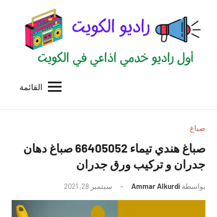
لتجاوز
لى
لمحتوى
القائمة
راديو
اول
منصة
الكويت
اذاعية
للاعلانات
صباغ
الخدمية
صباغ هندي تيماء 66405052 صباغ دهان
بالكويت
جدران و تركيب ورق جدران
بواسطة
Ammar Alkurdi
سبتمبر 28, 2021
لا
توجد
تعليقات