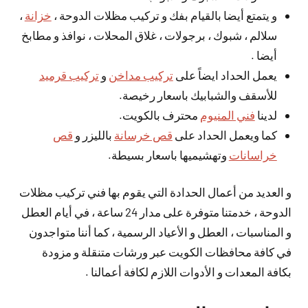
و يتمتع أيضا بالقيام بفك و تركيب مظلات الدوحة ،
خزانة
،
سلالم ، شبوك ، برجولات ، غلاق المحلات ، نوافذ و مطابخ
أيضا .
يعمل الحداد ايضاً على
تركيب مداخن
و
تركيب قرميد
للأسقف والشبابيك باسعار رخيصة.
لدينا
فني المنيوم
محترف بالكويت.
كما ويعمل الحداد على
قص خرسانة
بالليزر و
قص
خراسانات
وتهشيميها باسعار بسيطة.
و العديد من أعمال الحدادة التي يقوم بها فني تركيب مظلات
الدوحة ، خدمتنا متوفرة على مدار 24 ساعة ، في أيام العطل
و المناسبات ، العطل و الأعياد الرسمية ، كما أننا متواجدون
في كافة محافظات الكويت عبر ورشات متنقلة و مزودة
بكافة المعدات و الأدوات اللازم لكافة أعمالنا .