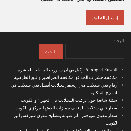
البحث
البحث
Bein sport Kuwait وكيل بي ان سبورت المنطقة العاشرة
مكافحة حشرات الحدائق مكافحة الصراصير والبق العارضية
أرقام فني ستلايت فني رسيفر ستلايت أفضل فني ستلايت في
الشويخ السكنية
أسئلة شائعة حول تركيب الستلايت في الجهراء و الكويت
أسعار فني ستلايت المنقف مميزات الدش المركزي الكويت
أسعار مقوي سيرفس البر صيانة وتصليح مقوي سيرفس البر
الكويت
أنواع الخدمات والإصلاحات مع فينشر مركز صيانة سيارات