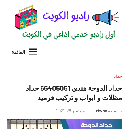
لتجاوز
لى
لمحتوى
القائمة
راديو
اول
منصة
الكويت
اذاعية
للاعلانات
حداد
الخدمية
حداد الدوحة هندي 66405051 حداد
بالكويت
مظلات و ابواب و تركيب قرميد
بواسطة
riwan
سبتمبر 28, 2021
لا
توجد
تعليقات