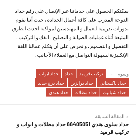
يمكنكم الحصول على خدماتنا عبر الإتصال على رقم حداد
الدوحة المدرب على كافة أعمال الحدادة ، حيث أننا نقوم
بدورات تدريبية للعمال و المهندسين لمواكبة احدث الطرق
المتبعة أثناء عمليات الصيانة و التصليح ، الفك و التركيب ،
التفصيل و التصميم ، و نحرص على أن يتكلم عمالنا اللغة
الإنكليزية لسهولة التواصل مع العملاء الأجانب .
تركيب قرميد
حداد
حداد ابواب
وسوم
حداد باكستاني
حداد درابزين
حداد درج حديد
حداد شبابيك
حداد مظلات
حداد هندي
تصفّح
المقالة السابقة
حداد سلوى هندي 66405051 حداد مظلات و ابواب و
المقالات
تركيب قرميد