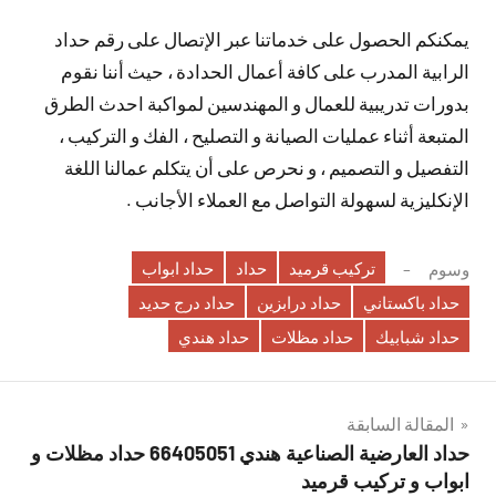
يمكنكم الحصول على خدماتنا عبر الإتصال على رقم حداد
الرابية المدرب على كافة أعمال الحدادة ، حيث أننا نقوم
بدورات تدريبية للعمال و المهندسين لمواكبة احدث الطرق
المتبعة أثناء عمليات الصيانة و التصليح ، الفك و التركيب ،
التفصيل و التصميم ، و نحرص على أن يتكلم عمالنا اللغة
الإنكليزية لسهولة التواصل مع العملاء الأجانب .
تركيب قرميد
حداد
حداد ابواب
وسوم
حداد باكستاني
حداد درابزين
حداد درج حديد
حداد شبابيك
حداد مظلات
حداد هندي
تصفّح
المقالة السابقة
حداد العارضية الصناعية هندي 66405051 حداد مظلات و
المقالات
ابواب و تركيب قرميد