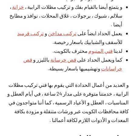
و يتمتع أيضا بالقيام بفك و تركيب مظلات الرابية ،
خزانة
،
سلالم ، شبوك ، برجولات ، غلاق المحلات ، نوافذ و مطابخ
أيضا .
يعمل الحداد ايضاً على
تركيب مداخن
و
تركيب قرميد
للأسقف والشبابيك باسعار رخيصة.
لدينا
فني المنيوم
محترف بالكويت.
كما ويعمل الحداد على
قص خرسانة
بالليزر و
قص
خراسانات
وتهشيميها باسعار بسيطة.
و العديد من أعمال الحدادة التي يقوم بها فني تركيب مظلات
الرابية ، خدمتنا متوفرة على مدار 24 ساعة ، في أيام العطل و
المناسبات ، العطل و الأعياد الرسمية ، كما أننا متواجدون في
كافة محافظات الكويت عبر ورشات متنقلة و مزودة بكافة
المعدات و الأدوات اللازم لكافة أعمالنا .