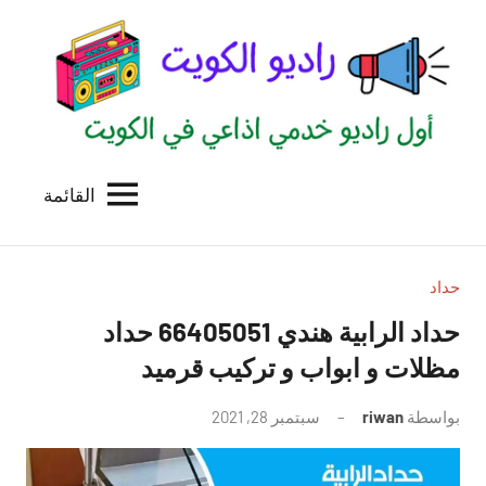
لتجاوز
لى
لمحتوى
القائمة
راديو
اول
منصة
الكويت
اذاعية
للاعلانات
حداد
الخدمية
حداد الرابية هندي 66405051 حداد
بالكويت
مظلات و ابواب و تركيب قرميد
بواسطة
riwan
سبتمبر 28, 2021
لا
توجد
تعليقات