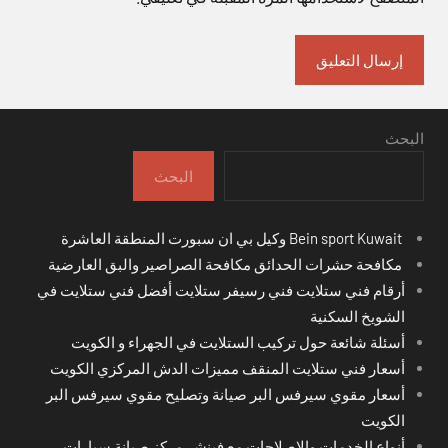
البحث
البحث
Bein sport Kuwait وكيل بي ان سبورت المنطقة العاشرة
مكافحة حشرات الحدائق مكافحة الصراصير والبق العارضية
أرقام فني ستلايت فني رسيفر ستلايت أفضل فني ستلايت في
الشويخ السكنية
أسئلة شائعة حول تركيب الستلايت في الجهراء و الكويت
أسعار فني ستلايت المنقف مميزات الدش المركزي الكويت
أسعار مقوي سيرفس البر صيانة وتصليح مقوي سيرفس البر
الكويت
أنواع الخدمات والإصلاحات مع فينشر مركز صيانة سيارات