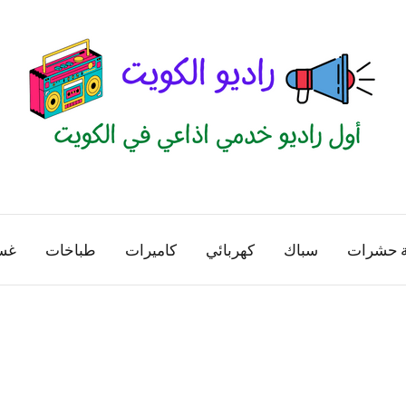
راديو
اول
منصة
الكويت
اذاعية
ة حشرات
سباك
كهربائي
كاميرات
طباخات
غس
للاعلانات
الخدمية
بالكويت