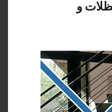
66405 حداد مظلات و