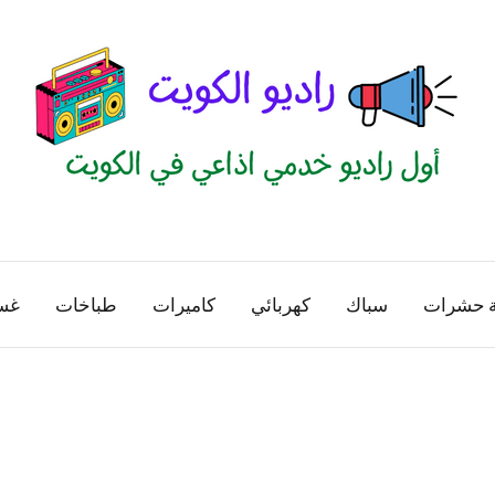
راديو
اول
منصة
الكويت
اذاعية
ة حشرات
سباك
كهربائي
كاميرات
طباخات
غس
للاعلانات
الخدمية
بالكويت