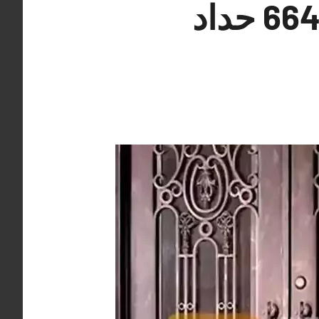
حداد الشويخ الصناعية هندي 66405051 حداد