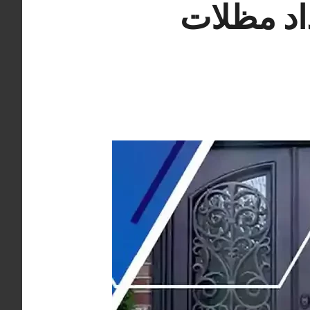
طاس هندي 66405051 حداد مظلات