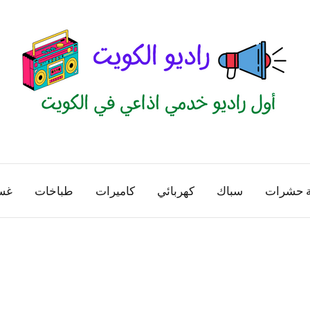
راديو
اول
منصة
الكويت
اذاعية
ة حشرات
سباك
كهربائي
كاميرات
طباخات
غس
للاعلانات
الخدمية
بالكويت