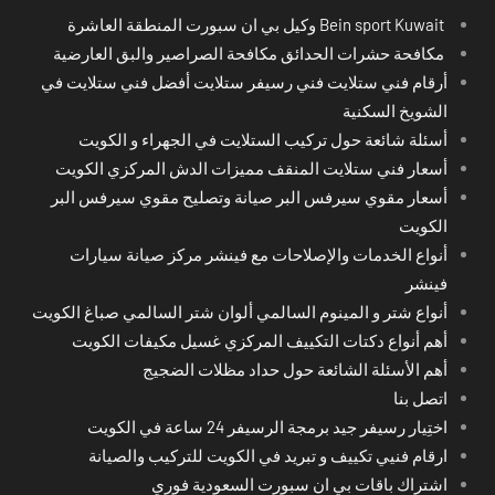
Bein sport Kuwait وكيل بي ان سبورت المنطقة العاشرة
مكافحة حشرات الحدائق مكافحة الصراصير والبق العارضية
أرقام فني ستلايت فني رسيفر ستلايت أفضل فني ستلايت في
الشويخ السكنية
أسئلة شائعة حول تركيب الستلايت في الجهراء و الكويت
أسعار فني ستلايت المنقف مميزات الدش المركزي الكويت
أسعار مقوي سيرفس البر صيانة وتصليح مقوي سيرفس البر
الكويت
أنواع الخدمات والإصلاحات مع فينشر مركز صيانة سيارات
فينشر
أنواع شتر و المينوم السالمي ألوان شتر السالمي صباغ الكويت
أهم أنواع دكتات التكييف المركزي غسيل مكيفات الكويت
أهم الأسئلة الشائعة حول حداد مظلات الضجيج
اتصل بنا
اختِيار رسيفر جيد برمجة الرسيفر 24 ساعة في الكويت
ارقام فنيي تكييف و تبريد في الكويت للتركيب والصيانة
اشتراك باقات بي ان سبورت السعودية فوري