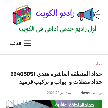
لتجاوز
لى
لمحتوى
القائمة
راديو
اول
منصة
الكويت
اذاعية
للاعلانات
حداد
الخدمية
حداد المنطقة العاشرة هندي 66405051
بالكويت
حداد مظلات و ابواب و تركيب قرميد
بواسطة
riwan
سبتمبر 28, 2021
لا
توجد
تعليقات