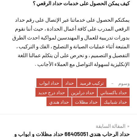
كيف يمكن الحصول على خدمات حداد الرقعي ؟
يمكنكم الحصول على خدماتنا عبر الإتصال على رقم حداد
الرقعي المدرب على كافة أعمال الحدادة ، حيث أننا نقوم
بدورات تدريبية للعمال و المهندسين لمواكبة احدث الطرق
المتبعة أثناء عمليات الصيانة و التصليح ، الفك و التركيب ،
التفصيل و التصميم ، و نحرص على أن يتكلم عمالنا اللغة
الإنكليزية لسهولة التواصل مع العملاء الأجانب .
تركيب قرميد
حداد
حداد ابواب
وسوم
حداد باكستاني
حداد درابزين
حداد درج حديد
حداد شبابيك
حداد مظلات
حداد هندي
تصفّح
المقالة السابقة
حداد الرحاب هندي 66405051 حداد مظلات و ابواب و