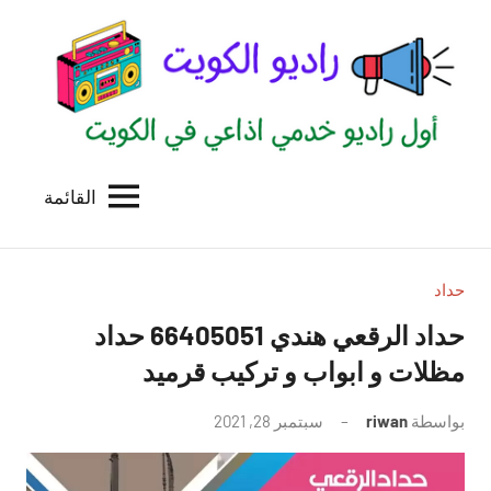
لتجاوز
لى
لمحتوى
القائمة
راديو
اول
منصة
الكويت
اذاعية
للاعلانات
حداد
الخدمية
حداد الرقعي هندي 66405051 حداد
بالكويت
مظلات و ابواب و تركيب قرميد
بواسطة
riwan
سبتمبر 28, 2021
لا
توجد
تعليقات