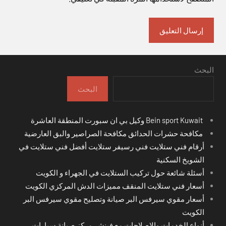
البحث
البحث
Bein sport Kuwait وكيل بي ان سبورت المنطقة العاشرة
مكافحة حشرات الحدائق مكافحة الصراصير والبق العارضية
أرقام فني ستلايت فني رسيفر ستلايت أفضل فني ستلايت في
الشويخ السكنية
أسئلة شائعة حول تركيب الستلايت في الجهراء و الكويت
أسعار فني ستلايت المنقف مميزات الدش المركزي الكويت
أسعار مقوي سيرفس البر صيانة وتصليح مقوي سيرفس البر
الكويت
أنواع الخدمات والإصلاحات مع فينشر مركز صيانة سيارات