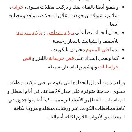
و يتمتع أيضا بالقيام بفك و تركيب مظلات سلوى ،
خزانة
،
سلالم ، شبوك ، برجولات ، غلاق المحلات ، نوافذ و مطابخ
أيضا .
يعمل الحداد ايضاً على
تركيب مداخن
و
تركيب قرميد
للأسقف والشبابيك باسعار رخيصة.
لدينا
فني المنيوم
محترف بالكويت.
كما ويعمل الحداد على
قص خرسانة
بالليزر و
قص
خراسانات
وتهشيميها باسعار بسيطة.
و العديد من أعمال الحدادة التي يقوم بها فني تركيب مظلات
سلوى ، خدمتنا متوفرة على مدار 24 ساعة ، في أيام العطل و
المناسبات ، العطل و الأعياد الرسمية ، كما أننا متواجدون في
كافة محافظات الكويت عبر ورشات متنقلة و مزودة بكافة
المعدات و الأدوات اللازم لكافة أعمالنا .