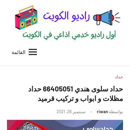
لتجاوز
لى
لمحتوى
القائمة
راديو
اول
منصة
الكويت
اذاعية
للاعلانات
حداد
الخدمية
حداد سلوى هندي 66405051 حداد
بالكويت
مظلات و ابواب و تركيب قرميد
بواسطة
riwan
سبتمبر 28, 2021
لا
توجد
تعليقات