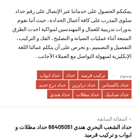
يمكنكم الحصول على خدماتنا عبر الإتصال على رقم حداد
سلوى المدرب على كافة أعمال الحدادة ، حيث أننا نقوم
بدورات تدريبية للعمال و المهندسين لمواكبة احدث الطرق
المتبعة أثناء عمليات الصيانة و التصليح ، الفك و التركيب ،
التفصيل و التصميم ، و نحرص على أن يتكلم عمالنا اللغة
الإنكليزية لسهولة التواصل مع العملاء الأجانب .
تركيب قرميد
حداد
حداد ابواب
وسوم
حداد باكستاني
حداد درابزين
حداد درج حديد
حداد شبابيك
حداد مظلات
حداد هندي
تصفّح
المقالة السابقة
حداد الشعب البحري هندي 66405051 حداد مظلات و
المقالات
ابواب و تركيب قرميد