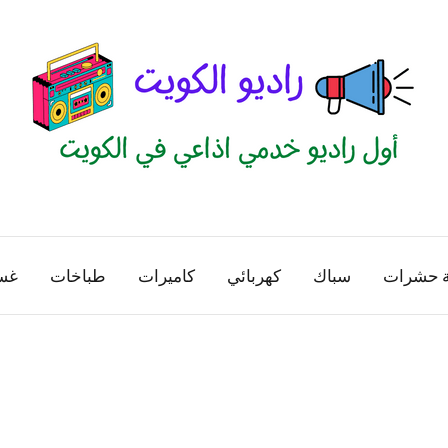
راديو
اول
منصة
الكويت
اذاعية
ة حشرات
سباك
كهربائي
كاميرات
طباخات
غس
للاعلانات
الخدمية
بالكويت