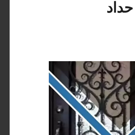
اد صباح الناصر هندي 66405051 حداد