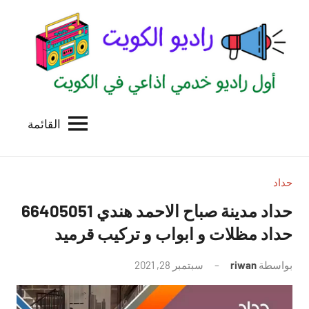
لتجاوز
لى
لمحتوى
القائمة
راديو
اول
منصة
الكويت
اذاعية
للاعلانات
حداد
الخدمية
حداد مدينة صباح الاحمد هندي 66405051
بالكويت
حداد مظلات و ابواب و تركيب قرميد
بواسطة
riwan
سبتمبر 28, 2021
لا
توجد
تعليقات