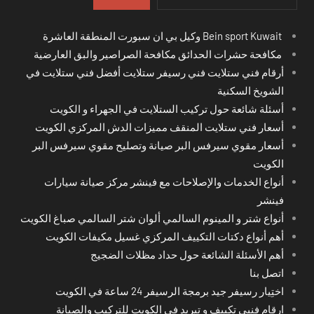
Bein sport Kuwait وكيل بي ان سبورت المنطقة العاشرة
مكافحة حشرات الحدائق مكافحة الصراصير والبق العارضية
أرقام فني ستلايت فني رسيفر ستلايت أفضل فني ستلايت في
الشويخ السكنية
أسئلة شائعة حول تركيب الستلايت في الجهراء و الكويت
أسعار فني ستلايت المنقف مميزات الدش المركزي الكويت
أسعار مقوي سيرفس البر صيانة وتصليح مقوي سيرفس البر
الكويت
أنواع الخدمات والإصلاحات مع فينشر مركز صيانة سيارات
فينشر
أنواع شتر و المينوم السالمي ألوان شتر السالمي صباغ الكويت
أهم أنواع دكتات التكييف المركزي غسيل مكيفات الكويت
أهم الأسئلة الشائعة حول حداد مظلات الضجيج
اتصل بنا
اختِيار رسيفر جيد برمجة الرسيفر 24 ساعة في الكويت
ارقام فنيي تكييف و تبريد في الكويت للتركيب والصيانة