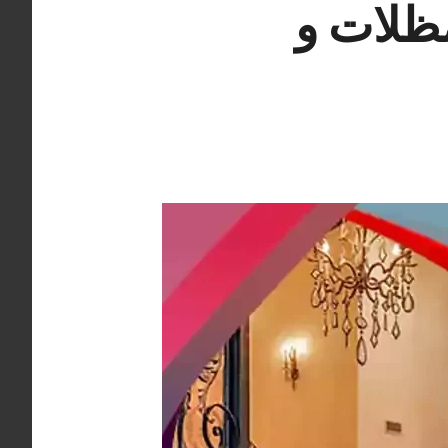
6640505 حداد مظلات و