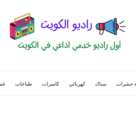
راديو
اول
منصة
الكويت
اذاعية
ة حشرات
سباك
كهربائي
كاميرات
طباخات
غس
للاعلانات
الخدمية
بالكويت