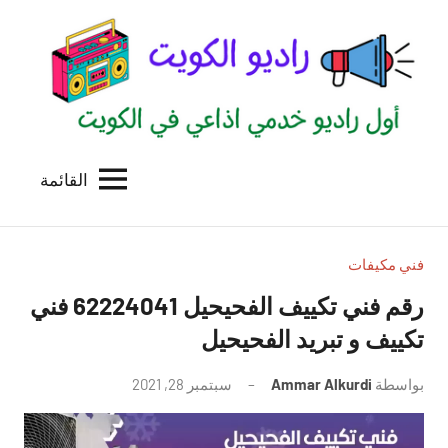
لتجاوز
لى
لمحتوى
القائمة
راديو
اول
منصة
الكويت
اذاعية
للاعلانات
فني مكيفات
الخدمية
رقم فني تكييف الفحيحيل 62224041 فني
بالكويت
تكييف و تبريد الفحيحيل
بواسطة
Ammar Alkurdi
سبتمبر 28, 2021
لا
توجد
تعليقات