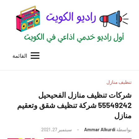
لتجاوز
لى
لمحتوى
القائمة
راديو
اول
منصة
الكويت
اذاعية
للاعلانات
تنظيف منازل
الخدمية
شركات تنظيف منازل الفحيحيل
بالكويت
55549242 شركة تنظيف شقق وتعقيم
منازل
بواسطة
Ammar Alkurdi
سبتمبر 27, 2021
لا
توجد