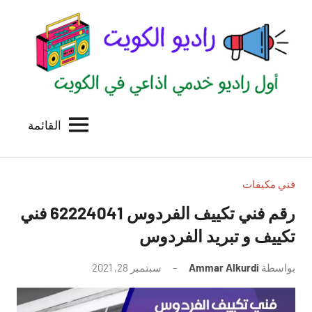
لتجاوز
لى
لمحتوى
القائمة
راديو
اول
منصة
الكويت
اذاعية
للاعلانات
فني مكيفات
الخدمية
رقم فني تكييف الفردوس 62224041 فني
بالكويت
تكييف و تبريد الفردوس
بواسطة
Ammar Alkurdi
سبتمبر 28, 2021
لا
توجد
تعليقات