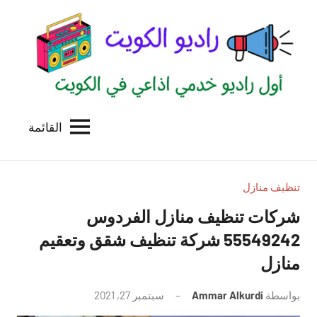
لتجاوز
لى
لمحتوى
القائمة
راديو
اول
منصة
الكويت
اذاعية
للاعلانات
تنظيف منازل
الخدمية
شركات تنظيف منازل الفردوس
بالكويت
55549242 شركة تنظيف شقق وتعقيم
منازل
بواسطة
Ammar Alkurdi
سبتمبر 27, 2021
لا
توجد