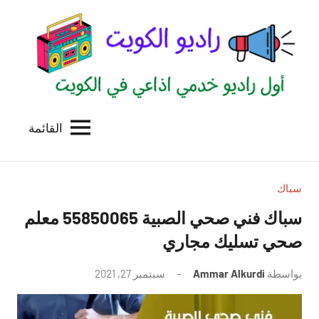
لتجاوز
لى
لمحتوى
القائمة
راديو
اول
منصة
الكويت
اذاعية
للاعلانات
سباك
الخدمية
سباك فني صحي الصبية 55850065 معلم
بالكويت
صحي تسليك مجاري
بواسطة
Ammar Alkurdi
سبتمبر 27, 2021
لا
توجد
تعليقات