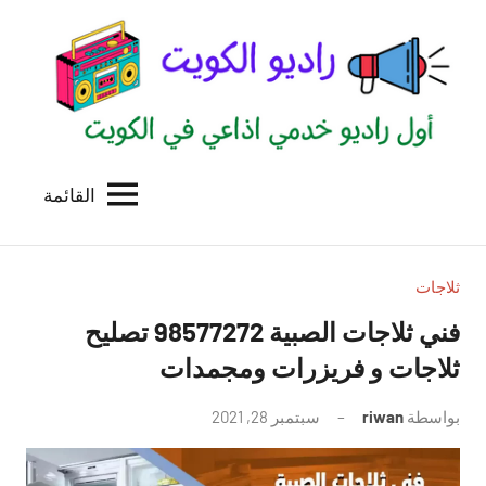
لتجاوز
لى
لمحتوى
القائمة
راديو
اول
منصة
الكويت
اذاعية
للاعلانات
ثلاجات
الخدمية
فني ثلاجات الصبية 98577272 تصليح
بالكويت
ثلاجات و فريزرات ومجمدات
بواسطة
riwan
سبتمبر 28, 2021
لا
توجد
تعليقات