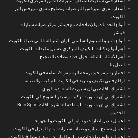
أسعار فني ستلايت المنقف مميزات الدش المركزي الكويت
أسعار مقوي سيرفس البر صيانة وتصليح مقوي سيرفس البر
الكويت
أنواع الخدمات والإصلاحات مع فينشر مركز صيانة سيارات
فينشر
أنواع شتر و المينوم السالمي ألوان شتر السالمي صباغ الكويت
أهم أنواع دكتات التكييف المركزي غسيل مكيفات الكويت
أهم الأسئلة الشائعة حول حداد مظلات الضجيج
اتصل بنا
اختِيار رسيفر جيد برمجة الرسيفر 24 ساعة في الكويت
ارقام فنيي تكييف و تبريد في الكويت للتركيب والصيانة
اشتراك باقات بي ان سبورت السعودية فوري
اشتراك بي أن سبورت تركيب رسيفر الشويخ في الكويت
اشتراك بي ان سبورت المنطقة العاشرة باقات Bein Sport
الجديدة
اعمال تبديل اطارات و تواير في الكويت و الجهراء
اعمال تصليح سيارة و صيانة سيارات امام المنزل في الكويت
اعمال تنظيف طباخات منازل و افران غاز و هود مطابخ بالكويت