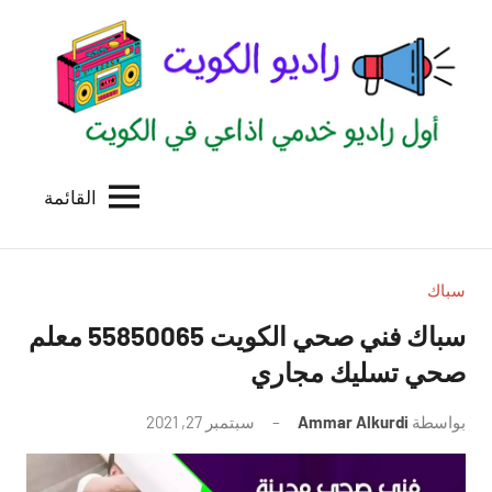
لتجاوز
لى
لمحتوى
القائمة
راديو
اول
منصة
الكويت
اذاعية
للاعلانات
سباك
الخدمية
سباك فني صحي الكويت 55850065 معلم
بالكويت
صحي تسليك مجاري
بواسطة
Ammar Alkurdi
سبتمبر 27, 2021
لا
توجد
تعليقات