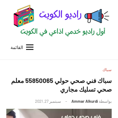
لتجاوز
لى
لمحتوى
القائمة
راديو
اول
منصة
الكويت
اذاعية
للاعلانات
سباك
الخدمية
سباك فني صحي حولي 55850065 معلم
بالكويت
صحي تسليك مجاري
بواسطة
Ammar Alkurdi
سبتمبر 27, 2021
لا
توجد
تعليقات