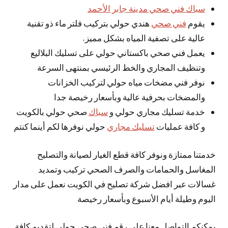
سباك فني صحي مدينة جابر الأحمد
يقوم
فني صحي
هندي حولي بتركيب فلتر ماء ذو تقنية
عالية على تصفية المياه بشكل مميز.
يعمل فني صحي باكستاني حولي على تسليك البلاليع
وتنظيف المجاري والخط الرئيسي بمنتهى السرعة
نوفر فني مضخات مياه حولي لتركيب الخزانات
والمضخات بحرفية عالية وبأسعار رخيصة جدا
خدمة تسليك مجاري حولي و
سباك
صحي حولي بالكويت
و كافة عمليات
تسليك مجاري
حولي نوفرها لكم أينما كنتم
خدمتنا ممتازة ونوفر كافة قطع الغيار لصيانة والتصليح
المغاسل والحمامات والصرف الصحي تركيب وتمديد
غسالات عبر افضل شركة تصليح في الكويت نعمل على مدار
اليوم وطيلة أيام الأسبوع وبأسعار رخيصة
يمكنكم التواصل معنا على رقم فني صحي حولي لتقديم كافة