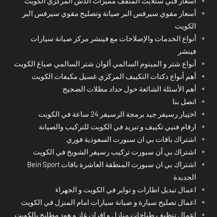
أسعار فني ستلايت المنقف مميزات الدش المركزي الكويت
أسعار مقوي سيرفس البر صيانة وتصليح مقوي سيرفس البر
الكويت
أنواع الخدمات والإصلاحات مع فينشر مركز صيانة سيارات
فينشر
أنواع شتر و المينوم السالمي ألوان شتر السالمي صباغ الكويت
أهم أنواع دكتات التكييف المركزي غسيل مكيفات الكويت
أهم الأسئلة الشائعة حول حداد مظلات الضجيج
اتصل بنا
اختِيار رسيفر جيد برمجة الرسيفر 24 ساعة في الكويت
ارقام فنيي تكييف و تبريد في الكويت للتركيب والصيانة
اشتراك باقات بي ان سبورت السعودية فوري
اشتراك بي أن سبورت تركيب رسيفر الشويخ في الكويت
اشتراك بي ان سبورت المنطقة العاشرة باقات Bein Sport
الجديدة
اعمال تبديل اطارات و تواير في الكويت و الجهراء
اعمال تصليح سيارة و صيانة سيارات امام المنزل في الكويت
اعمال تنظيف طباخات منازل و افران غاز و هود مطابخ بالكويت