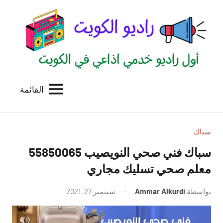
لتجاوز
لى
لمحتوى
القائمة
راديو
اول
منصة
الكويت
اذاعية
للاعلانات
سباك
الخدمية
سباك فني صحي النويصيب 55850065
بالكويت
معلم صحي تسليك مجاري
بواسطة
Ammar Alkurdi
سبتمبر 27, 2021
لا
توجد
تعليقات