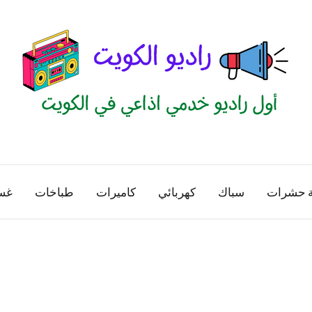
راديو
اول
منصة
الكويت
اذاعية
ة حشرات
سباك
كهربائي
كاميرات
طباخات
غس
للاعلانات
الخدمية
بالكويت