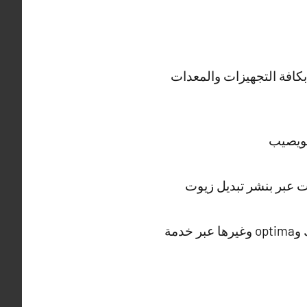
بكافة التجهيزات والمعدات
نويصيب
ت عبر بنشر تبديل زيوت
توفير مختلف الأنواع والأحجام لتبديل البطارية بتشكيلة من البطاريات ميشلان وهانكوك وoptima وغيرها عبر خدمة