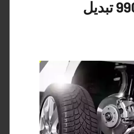
كراج بنشر متنقل النويصيب 99009551‬ تبديل