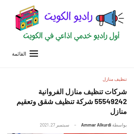
لتجاوز
لى
لمحتوى
القائمة
راديو
اول
منصة
الكويت
اذاعية
للاعلانات
تنظيف منازل
الخدمية
شركات تنظيف منازل الفروانية
بالكويت
55549242 شركة تنظيف شقق وتعقيم
منازل
بواسطة
Ammar Alkurdi
سبتمبر 27, 2021
لا
توجد