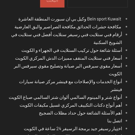
البحث
Bein sport Kuwait وكيل بي ان سبورت المنطقة العاشرة
مكافحة حشرات الحدائق مكافحة الصراصير والبق العارضية
أرقام فني ستلايت فني رسيفر ستلايت أفضل فني ستلايت في
الشويخ السكنية
أسئلة شائعة حول تركيب الستلايت في الجهراء و الكويت
أسعار فني ستلايت المنقف مميزات الدش المركزي الكويت
أسعار مقوي سيرفس البر صيانة وتصليح مقوي سيرفس البر
الكويت
أنواع الخدمات والإصلاحات مع فينشر مركز صيانة سيارات
فينشر
أنواع شتر و المينوم السالمي ألوان شتر السالمي صباغ الكويت
أهم أنواع دكتات التكييف المركزي غسيل مكيفات الكويت
أهم الأسئلة الشائعة حول حداد مظلات الضجيج
اتصل بنا
اختِيار رسيفر جيد برمجة الرسيفر 24 ساعة في الكويت