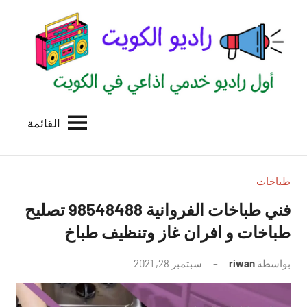
لتجاوز
لى
لمحتوى
القائمة
راديو
اول
منصة
الكويت
اذاعية
للاعلانات
طباخات
الخدمية
فني طباخات الفروانية 98548488 تصليح
بالكويت
طباخات و افران غاز وتنظيف طباخ
بواسطة
riwan
سبتمبر 28, 2021
لا
توجد
تعليقات