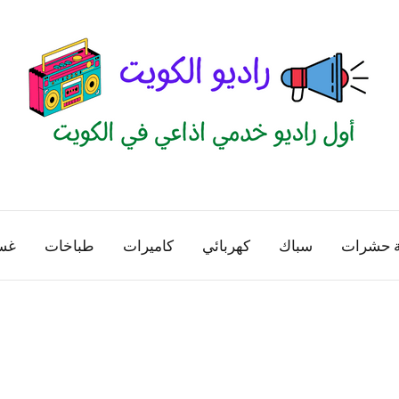
راديو
اول
منصة
الكويت
اذاعية
ة حشرات
سباك
كهربائي
كاميرات
طباخات
غس
للاعلانات
الخدمية
بالكويت