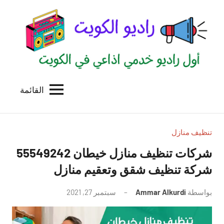
لتجاوز
لى
لمحتوى
القائمة
راديو
اول
منصة
الكويت
اذاعية
للاعلانات
تنظيف منازل
الخدمية
شركات تنظيف منازل خيطان 55549242
بالكويت
شركة تنظيف شقق وتعقيم منازل
بواسطة
Ammar Alkurdi
سبتمبر 27, 2021
لا
توجد
تعليقات