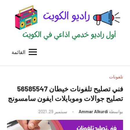
لتجاوز
لى
لمحتوى
القائمة
راديو
اول
منصة
الكويت
اذاعية
للاعلانات
تلفونات
الخدمية
فني تصليح تلفونات خيطان 56585547
بالكويت
تصليح جوالات وموبايلات ايفون سامسونج
بواسطة
Ammar Alkurdi
سبتمبر 29, 2021
لا
توجد
تعليقات