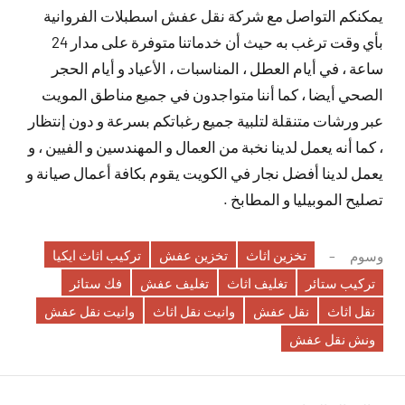
يمكنكم التواصل مع شركة نقل عفش اسطبلات الفروانية
بأي وقت ترغب به حيث أن خدماتنا متوفرة على مدار 24
ساعة ، في أيام العطل ، المناسبات ، الأعياد و أيام الحجر
الصحي أيضا ، كما أننا متواجدون في جميع مناطق المويت
عبر ورشات متنقلة لتلبية جميع رغباتكم بسرعة و دون إنتظار
، كما أنه يعمل لدينا نخبة من العمال و المهندسين و الفيين ، و
يعمل لدينا أفضل نجار في الكويت يقوم بكافة أعمال صيانة و
تصليح الموبيليا و المطابخ .
تخزين اثاث
تخزين عفش
تركيب اثاث ايكيا
وسوم
تركيب ستائر
تغليف اثاث
تغليف عفش
فك ستائر
نقل اثاث
نقل عفش
وانيت نقل اثاث
وانيت نقل عفش
ونش نقل عفش