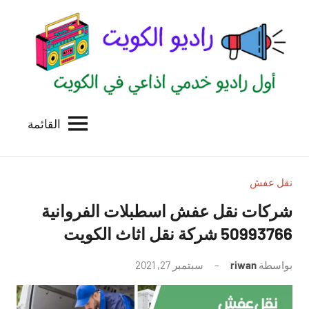
لتجاوز
لى
لمحتوى
القائمة
راديو
اول
منصة
الكويت
اذاعية
للاعلانات
نقل عفش
الخدمية
شركات نقل عفش اسطبلات الفروانية
بالكويت
50993766 شركة نقل اثاث الكويت
بواسطة
riwan
سبتمبر 27, 2021
لا
توجد
تعليقات