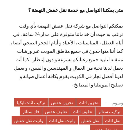
متى يمكننا التواصل مع خدمة نقل عفش النهضة ؟
يمكنكم التواصل مع شركة نقل عفش النهضة بأي وقت
ترغب به حيث أن خدماتنا متوفرة على مدار 24 ساعة ، في
أيام العطل ، المناسبات ، الأعياد و أيام الحجر الصحي أيضا ،
كما أننا متواجدون في جميع مناطق المويت عبر ورشات
متنقلة لتلبية جميع رغباتكم بسرعة و دون إنتظار ، كما أنه
يعمل لدينا نخبة من العمال و المهندسين و الفيين ، و يعمل
لدينا أفضل نجار في الكويت يقوم بكافة أعمال صيانة و
تصليح الموبيليا و المطابخ .
تخزين اثاث
تخزين عفش
تركيب اثاث ايكيا
وسوم
تركيب ستائر
تغليف اثاث
تغليف عفش
فك ستائر
نقل اثاث
نقل عفش
وانيت نقل اثاث
وانيت نقل عفش
ونش نقل عفش