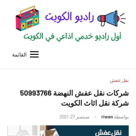
لتجاوز
لى
لمحتوى
القائمة
راديو
اول
منصة
الكويت
اذاعية
للاعلانات
نقل عفش
الخدمية
شركات نقل عفش النهضة 50993766
بالكويت
شركة نقل اثاث الكويت
بواسطة
riwan
سبتمبر 27, 2021
لا
توجد
تعليقات