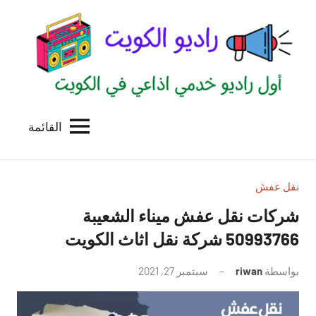
لتجاوز
لى
لمحتوى
القائمة
راديو
اول
منصة
الكويت
اذاعية
للاعلانات
نقل عفش
الخدمية
شركات نقل عفش ميناء الشعيبة
بالكويت
50993766 شركة نقل اثاث الكويت
بواسطة
riwan
سبتمبر 27, 2021
لا
توجد
تعليقات