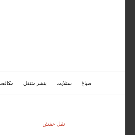
التجاوز
إلى
المحتوى
صباغ
ستلايت
بنشر متنقل
مكافح
نقل عفش