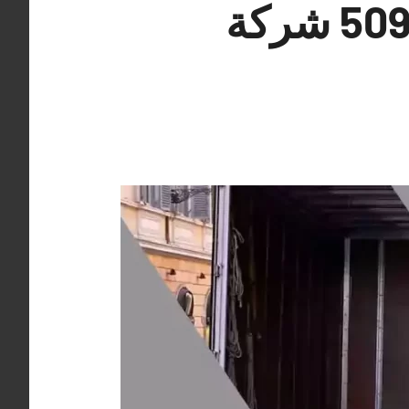
شركات نقل عفش اليرموك 50993766 شركة