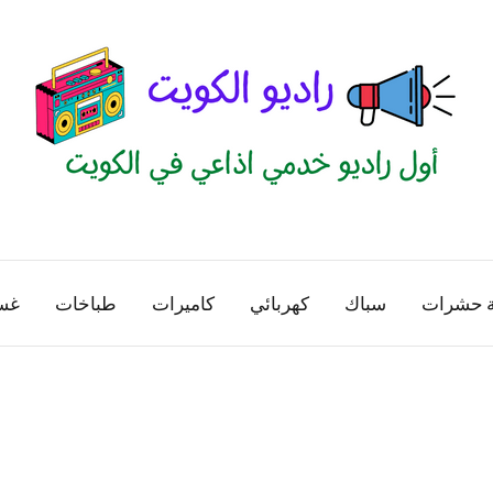
راديو
اول
منصة
الكويت
اذاعية
ة حشرات
سباك
كهربائي
كاميرات
طباخات
غس
للاعلانات
الخدمية
بالكويت