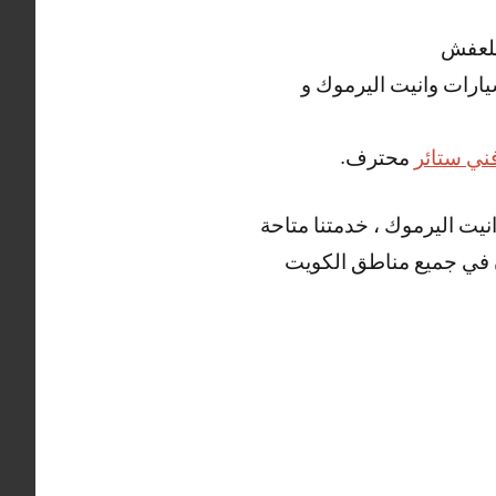
للعفش
سيارات وانيت اليرموك و
ني ستائر
محترف.
يت اليرموك ، خدمتنا متاحة
اجدون في جميع مناطق الكويت