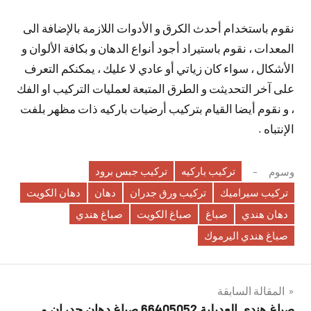
نقوم باستخدام أحدث الكرق و الأدوات اللازمة بالإضافة الى
المعدات ، نقوم باستيراد أجود أنواع الدهان و بكافة الألوان و
الأشكال ، سواء كان زياتي أو عادي لا عليك ، يمكنكم التعرف
على آخر التحديثت و الطرق المتبعة لعمليات التركيب او الفك
، و نقوم أيضا القيام بتركيب أرضيات باركيه ذات مظهر بلفت
الإنتباه .
تركيب باركيه
تركيب جبس برود
وسوم
تركيب سيراميك
تركيب ورق جدران
دهان
دهان الكويت
دهان هندي
صباغ
صباغ الكويت
صباغ هندي
صباغ هندي اليرموك
تصفّح
المقالة السابقة
صباغ هندي العديلية 66405052 صباغ دهان جدران و