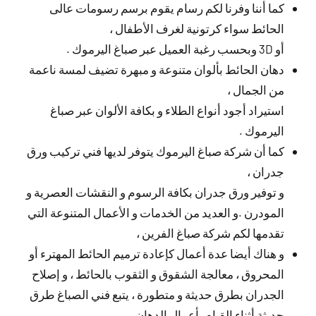
كما أننا وفرنا لكم رسام يقوم برسم رسومات عالى
الحائط سواء كرتونية لغرف الأطفال ،
أو 3D وبحسب رغبة العميل عبر صباغ اليرموك .
دهان الحائط بألوان متنوعة و مبهرة تضيف لمسة ناعمة
من الجمال ،
استيراد أجود أنواع الطلاء و بكافة الألوان عبر صباغ
اليرموك .
كما أن شركة صباغ اليرموك يتوفر لديها فني تركيب ورق
جدران ،
و توفير ورق جدران بكافة الرسوم و النقشات العصرية و
المودرن .و العديد من الخدمات و الأعمال المتنوعة التي
تقدمها لكم شركة صباغ الفرين ،
و هناك أيضا عدة أعمال كإعادة ترميم الحائط المهترء أو
المحروق ، معالجة الشقوق و الثقوب بالحائط ، و إصلاح
الجدران بطرق حديثة و متطورة ، يتبع فني الصباغ طرق
حديثة أثناء القيام بأعمال الدهان .