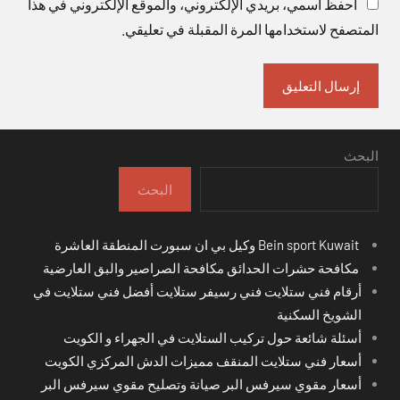
احفظ اسمي، بريدي الإلكتروني، والموقع الإلكتروني في هذا
المتصفح لاستخدامها المرة المقبلة في تعليقي.
البحث
البحث
Bein sport Kuwait وكيل بي ان سبورت المنطقة العاشرة
مكافحة حشرات الحدائق مكافحة الصراصير والبق العارضية
أرقام فني ستلايت فني رسيفر ستلايت أفضل فني ستلايت في
الشويخ السكنية
أسئلة شائعة حول تركيب الستلايت في الجهراء و الكويت
أسعار فني ستلايت المنقف مميزات الدش المركزي الكويت
أسعار مقوي سيرفس البر صيانة وتصليح مقوي سيرفس البر