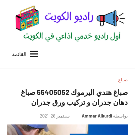
لتجاوز
لى
لمحتوى
القائمة
راديو
اول
منصة
الكويت
اذاعية
للاعلانات
صباغ
الخدمية
صباغ هندي اليرموك 66405052 صباغ
بالكويت
دهان جدران و تركيب ورق جدران
بواسطة
Ammar Alkurdi
سبتمبر 28, 2021
لا
توجد
تعليقات