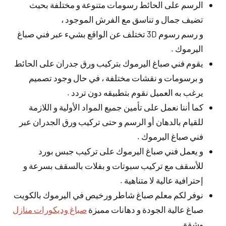
الرسم على الحائط رسومات متنوعة و مختلفة بحيث
تضيف جمال و تناسق مع الفرش الموجود ،
و رسم رسوم 3D تختلف عن الواقع بشيء عبر فني صباغ
اليرموك .
يقوم فني صباغ اليرموك بتركيب ورق جدران على الحائط
و برسومات و نقشات مختلفة ، في حال وجود تصميم
يرغب به العميل نقوم بتطبيقه دون تردد .
كما أننا نعمل على تأمين جميع المواد الأولية و اللازمة
للقيام بالدهان أو الرسم و حتى تركيب ورق الجدران عبر
فني صباغ اليرموك .
و يعمل فني صباغ اليرموك على تركيب جبس بورد
للأسقف مع تركيب سبوتات و بفلات بالسقف بسرعة و
إحترافية عالية لا متناهية .
نوفر لكم معلم صباغ شاطر ورخيص في اليرموك بالكويت
صباغ عالية الجودة و دهانات مميزة
صباغ وديكورات منازل
وشقق.