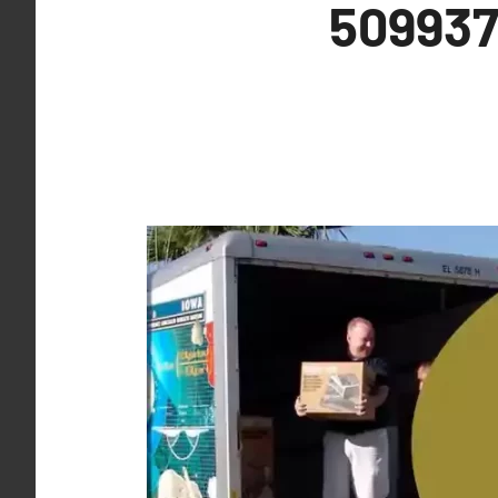
 عفش صباح الناصر 50993766