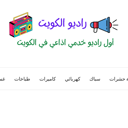
راديو
اول
منصة
الكويت
اذاعية
ة حشرات
سباك
كهربائي
كاميرات
طباخات
غس
للاعلانات
الخدمية
بالكويت