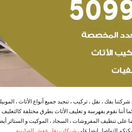
نا بفك ، نقل ، تركيب ، تنجيد جميع أنواع الأثاث ، الموبيليا 
كما أننا نقوم بفهرسة و تغليف الأثاث بطرق مختلفة كالتغليف ب
يضا على تنظيف المفروشات ، السجاد ، الموكيت و الستائر أيض
مكنكم التواصل ايضا علي
شركات نقل عفش الصليبية