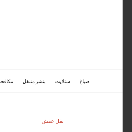
التجاوز
إلى
المحتوى
صباغ
ستلايت
بنشر متنقل
مكافح
نقل عفش