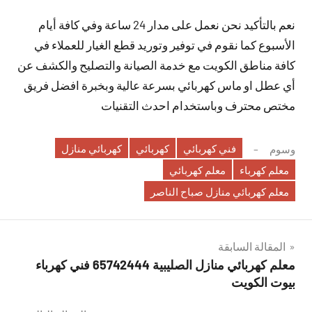
نعم بالتأكيد نحن نعمل على مدار 24 ساعة وفي كافة أيام
الأسبوع كما نقوم في توفير وتوريد قطع الغيار للعملاء في
كافة مناطق الكويت مع خدمة الصيانة والتصليح والكشف عن
أي عطل او ماس كهربائي بسرعة عالية وبخبرة افضل فريق
مختص محترف وباستخدام احدث التقنيات
فني كهربائي
كهربائي
كهربائي منازل
وسوم
معلم كهرباء
معلم كهربائي
معلم كهربائي منازل صباح الناصر
تصفّح
المقالة السابقة
معلم كهربائي منازل الصليبية 65742444 فني كهرباء
المقالات
بيوت الكويت