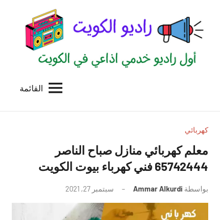
لتجاوز
لى
لمحتوى
القائمة
راديو
اول
منصة
الكويت
اذاعية
للاعلانات
كهربائي
الخدمية
معلم كهربائي منازل صباح الناصر
بالكويت
65742444 فني كهرباء بيوت الكويت
بواسطة
Ammar Alkurdi
سبتمبر 27, 2021
لا
توجد
تعليقات