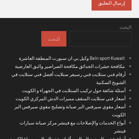
البحث
البحث
Bein sport Kuwait وكيل بي ان سبورت المنطقة العاشرة
مكافحة حشرات الحدائق مكافحة الصراصير والبق العارضية
أرقام فني ستلايت فني رسيفر ستلايت أفضل فني ستلايت في
الشويخ السكنية
أسئلة شائعة حول تركيب الستلايت في الجهراء و الكويت
أسعار فني ستلايت المنقف مميزات الدش المركزي الكويت
أسعار مقوي سيرفس البر صيانة وتصليح مقوي سيرفس البر
الكويت
أنواع الخدمات والإصلاحات مع فينشر مركز صيانة سيارات
فينشر
أنواع شتر و المينوم السالمي ألوان شتر السالمي صباغ الكويت