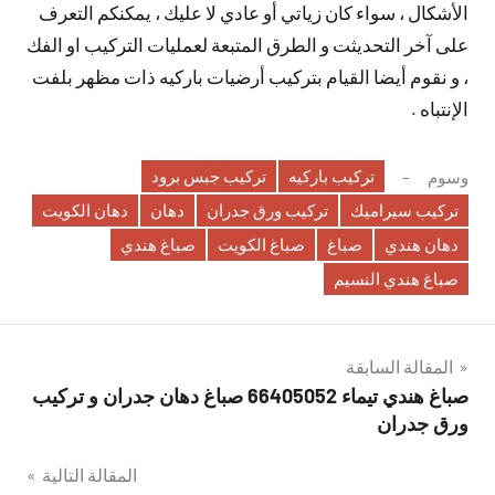
الأشكال ، سواء كان زياتي أو عادي لا عليك ، يمكنكم التعرف
على آخر التحديثت و الطرق المتبعة لعمليات التركيب او الفك
، و نقوم أيضا القيام بتركيب أرضيات باركيه ذات مظهر بلفت
الإنتباه .
تركيب باركيه
تركيب جبس برود
وسوم
تركيب سيراميك
تركيب ورق جدران
دهان
دهان الكويت
دهان هندي
صباغ
صباغ الكويت
صباغ هندي
صباغ هندي النسيم
تصفّح
المقالة السابقة
صباغ هندي تيماء 66405052 صباغ دهان جدران و تركيب
المقالات
ورق جدران
المقالة التالية