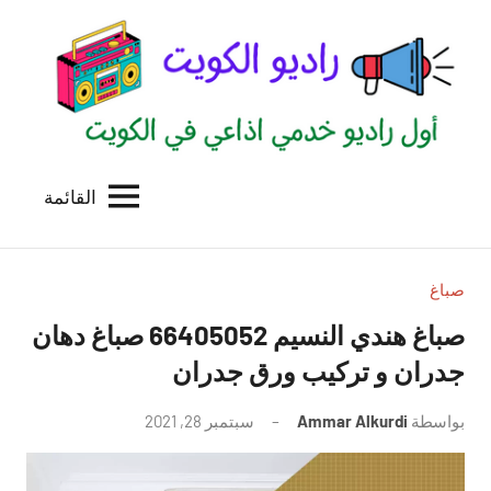
لتجاوز
لى
لمحتوى
القائمة
راديو
اول
منصة
الكويت
اذاعية
للاعلانات
صباغ
الخدمية
صباغ هندي النسيم 66405052 صباغ دهان
بالكويت
جدران و تركيب ورق جدران
بواسطة
Ammar Alkurdi
سبتمبر 28, 2021
لا
توجد
تعليقات